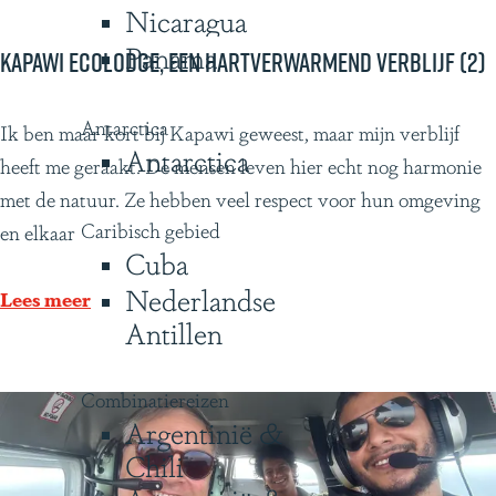
Nicaragua
r
Panama
e
Kapawi Ecolodge, een hartverwarmend verblijf (2)
C
r
Antarctica
K
Ik ben maar kort bij Kapawi geweest, maar mijn verblijf
Antarctica
u
a
heeft me geraakt. De mensen leven hier echt nog harmonie
i
p
met de natuur. Ze hebben veel respect voor hun omgeving
s
Caribisch gebied
a
en elkaar
Cuba
e
w
Nederlandse
i
Lees meer
Antillen
E
c
o
Combinatiereizen
Argentinië &
l
Chili
o