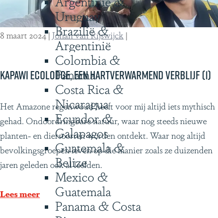
Argentinië &
d
Uruguay
g
Brazilië &
e
8 maart 2024
|
Johan van Rijswijck
|
Argentinië
,
Colombia &
e
Panama
e
Kapawi Ecolodge, een hartverwarmend verblijf (1)
Costa Rica &
n
Nicaragua
h
K
Het Amazone regenwoud heeft voor mij altijd iets mythisch
Ecuador &
a
a
gehad. Ondoordringbare natuur, waar nog steeds nieuwe
Galapagos
r
p
planten- en diersoorten worden ontdekt. Waar nog altijd
Guatemala &
t
a
bevolkingsgroepen leven op die manier zoals ze duizenden
Belize
v
w
jaren geleden ook al leefden.
Mexico &
e
i
Guatemala
r
E
Lees meer
Panama & Costa
w
c