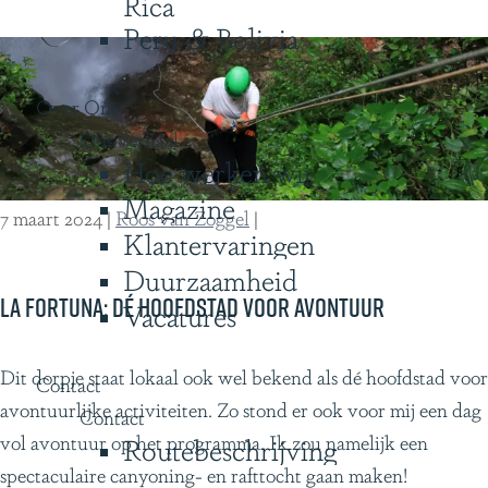
Rica
a
o
Peru & Bolivia
r
l
m
o
e
Over Ons
d
n
Ons verhaal
g
Hoe werken wij
d
e
v
Magazine
,
7 maart 2024
|
Roos van Zoggel
|
e
Klantervaringen
e
r
e
Duurzaamheid
b
n
La Fortuna: dé hoofdstad voor avontuur
Vacatures
l
h
i
a
L
Dit dorpje staat lokaal ook wel bekend als dé hoofdstad voor
Contact
j
r
a
avontuurlijke activiteiten. Zo stond er ook voor mij een dag
Contact
f
t
F
vol avontuur op het programma. Ik zou namelijk een
Routebeschrijving
(
v
o
spectaculaire canyoning- en rafttocht gaan maken!