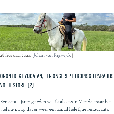
l
o
k
o
o
t
m
r
Y
b
C
u
i
o
c
a
l
a
a
o
t
28 februari 2024
|
Johan van Rijswijck
|
n
m
a
s
b
n
e
i
,
Onontdekt Yucatan, een ongerept tropisch paradijs
C
a
e
vol historie (2)
o
!
e
c
n
o
O
Een aantal jaren geleden was ik al eens in Mérida, maar het
o
r
n
viel me nu op dat er weer een aantal hele fijne restaurants,
n