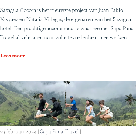
j
a
H
Sazagua Cocora is het nieuwste project van Juan Pablo
f
d
o
Vásquez en Natalia Villegas, de eigenaren van het Sazagua
(
v
t
hotel. Een prachtige accommodatie waar we met Sapa Pana
1
o
e
Travel al vele jaren naar volle tevredenheid mee werken.
)
o
l
r
S
Lees meer
a
a
v
z
o
a
n
g
t
u
u
a
u
C
r
o
29 februari 2024
|
Sapa Pana Travel
|