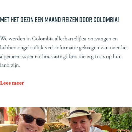
c
o
r
Met het gezin een maand reizen door Colombia!
a
,
M
We werden in Colombia allerhartelijkst ontvangen en
e
e
hebben ongelooflijk veel informatie gekregen van over het
e
t
algemeen super enthousiaste gidsen die erg trots op hun
n
h
land zijn.
n
e
i
t
Lees meer
e
g
u
e
w
z
e
i
v
n