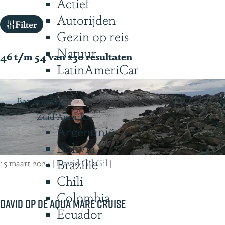
Actief
g
Autorijden
W
e
Filter
Gezin op reis
a
Natuur
t
46 t/m 54 van 230 resultaten
LatinAmeriCar
z
o
Bestemmingen
e
Zuid Amerika
k
Argentinië
j
Bolivia
e
Brazilië
15 maart 2024
|
David Gil Gil
|
?
Chili
Colombia
David op de Aqua Mare Cruise
Ecuador