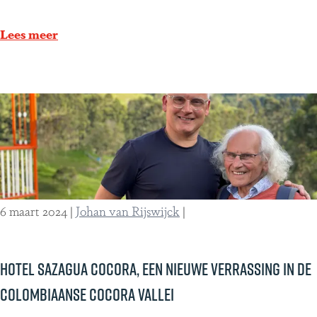
2
e
r
)
r
t
Lees meer
w
u
a
n
r
a
m
:
e
d
n
é
d
h
v
o
6 maart 2024
|
Johan van Rijswijck
|
e
o
r
f
b
d
Hotel Sazagua Cocora, een nieuwe verrassing in de
l
s
Colombiaanse Cocora Vallei
i
t