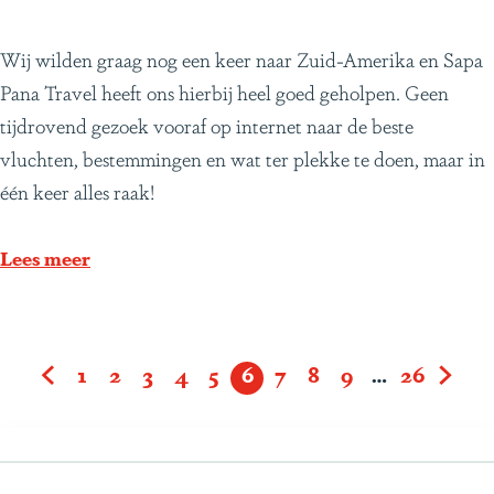
e
a
e
B
Wij wilden graag nog een keer naar Zuid-Amerika en Sapa
r
n
e
Pana Travel heeft ons hierbij heel goed geholpen. Geen
a
o
r
tijdrovend gezoek vooraf op internet naar de beste
d
n
e
vluchten, bestemmingen en wat ter plekke te doen, maar in
i
g
n
één keer alles raak!
j
e
d
s
r
-
Lees meer
v
e
J
o
p
a
l
t
n
h
1
2
3
4
5
6
7
8
9
…
26
t
G
G
G
G
G
G
H
G
G
G
G
G
&
i
r
a
a
a
a
a
a
u
a
a
a
a
a
D
s
o
n
n
n
n
n
n
i
n
n
n
n
n
o
t
p
a
a
a
a
a
a
d
a
a
a
a
a
r