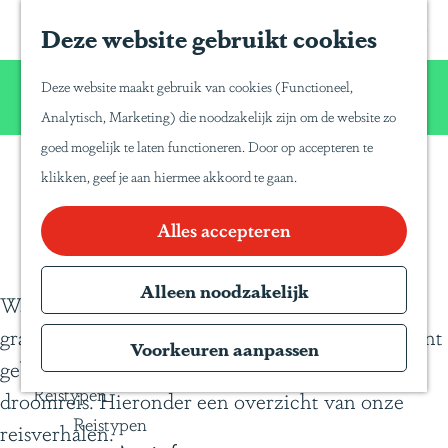
Home
Z
S
Deze website gebruikt cookies
G
Inspiratie
o
a
a
Reisinspiratie
Wij willen u net zo van Latijns-Amerika laten
e
p
Deze website maakt gebruik van cookies (Functioneel,
Blog
n
genieten zoals wij dat zelf doen!
k
a
Analytisch, Marketing) die noodzakelijk zijn om de website zo
Duurzaam reizen
a
e
P
goed mogelijk te laten functioneren. Door op accepteren te
a
Gente Mágica
n
a
klikken, geef je aan hiermee akkoord te gaan.
Blogs
r
Inspiratiedagen
n
d
Alles accepteren
KLM Holland
a
e
Herald
T
h
Alleen noodzakelijk
Magazine
r
Waar u naar toe gaat, zijn wij geweest. Wij delen
o
Webinars
a
graag onze reiservaringen en tips met u, die u kunt
m
Voorkeuren aanpassen
v
gebruiken voor het samenstellen van uw eigen
e
e
Reistypen
droomreis. Hieronder een overzicht van onze
p
l
Reistypen
reisverhalen.
a