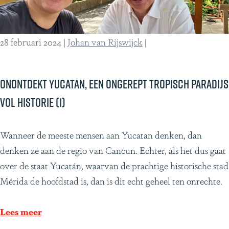
e
e
r
e
r
n
28 februari 2024
|
Johan van Rijswijck
|
a
m
s
a
s
a
Onontdekt Yucatan, een ongerept tropisch paradijs
i
n
vol historie (1)
n
d
g
r
O
Wanneer de meeste mensen aan Yucatan denken, dan
i
e
n
denken ze aan de regio van Cancun. Echter, als het dus gaat
n
i
o
over de staat Yucatán, waarvan de prachtige historische stad
d
z
n
Mérida de hoofdstad is, dan is dit echt geheel ten onrechte.
e
e
t
C
n
d
Lees meer
o
d
e