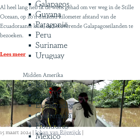
Galapagos
D
Al heel lang heb ik de wens gehad om ver weg in de Stille
Guyana
a
Oceaan, op zo'n duizend kilometer afstand van de
Patagonië
v
Ecuadoraanse kust, de betoverende Galapagoseilanden te
Peru
i
bezoeken.
Suriname
d
Uruguay
o
Lees meer
p
d
Midden Amerika
e
Belize
A
Costa Rica
q
El Salvador
u
Guatemala
a
Honduras
M
15 maart 2024
|
Johan van Rijswijck
|
Mexico
a