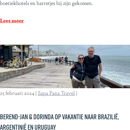
a
o
boetiekhotels en barretjes bij zijn gekomen.
g
V
n
e
a
t
Lees meer
r
l
d
e
l
e
p
e
k
t
i
t
t
Y
r
u
o
c
p
a
23 februari 2024
|
Sapa Pana Travel
|
i
t
s
a
c
n
Berend-Jan & Dorinda op vakantie naar Brazilië,
h
,
Argentinië en Uruguay
p