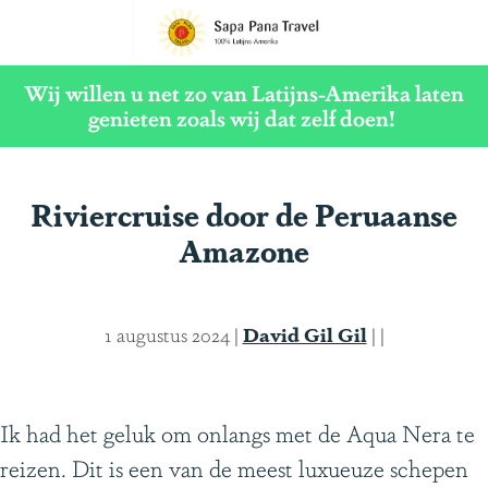
G
a
Wij willen u net zo van Latijns-Amerika laten
n
genieten zoals wij dat zelf doen!
a
a
Riviercruise door de Peruaanse
r
Amazone
d
e
h
1 augustus 2024
|
David Gil Gil
|
|
o
m
e
Ik had het geluk om onlangs met de Aqua Nera te
p
reizen. Dit is een van de meest luxueuze schepen
a