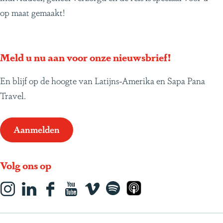
op maat gemaakt!
Meld u nu aan voor onze nieuwsbrief!
En blijf op de hoogte van Latijns-Amerika en Sapa Pana
Travel.
Aanmelden
Volg ons op
I
L
F
Y
s
S
A
n
i
a
o
o
p
p
s
n
c
u
c
o
p