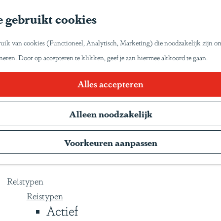
Home
 gebruikt cookies
Inspiratie
Reisinspiratie
et zo van Latijns-Amerika laten genieten zoals wij
uik van cookies (Functioneel, Analytisch, Marketing) die noodzakelijk zijn o
Blog
oneren. Door op accepteren te klikken, geef je aan hiermee akkoord te gaan.
Duurzaam reizen
Gente Mágica
Alles accepteren
Inspiratiedagen
Alleen noodzakelijk
KLM Holland Herald
Magazine
Voorkeuren aanpassen
Webinars
Reistypen
Reistypen
Actief