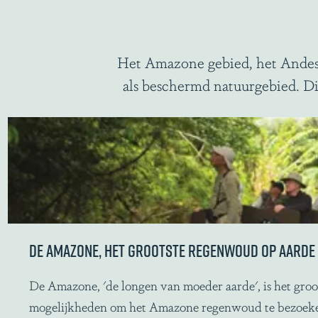
Het Amazone gebied, het Andesg
als beschermd natuurgebied. Dit
DE AMAZONE, HET GROOTSTE REGENWOUD OP AARDE
D
De Amazone, 'de longen van moeder aarde', is het groo
e
mogelijkheden om het Amazone regenwoud te bezoeken, m