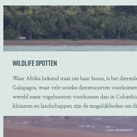
A
m
a
z
o
n
e
WILDLIFE SPOTTEN
,
h
W
Waar Afrika bekend staat om haar fauna, is het diere
e
i
Galapagos, waar vele unieke dierensoorten voorkomen.
t
l
wereld meer vogelsoorten voorkomen dan in Colombia?
g
d
klimaten en landschappen zijn de mogelijkheden om die
r
l
o
i
o
f