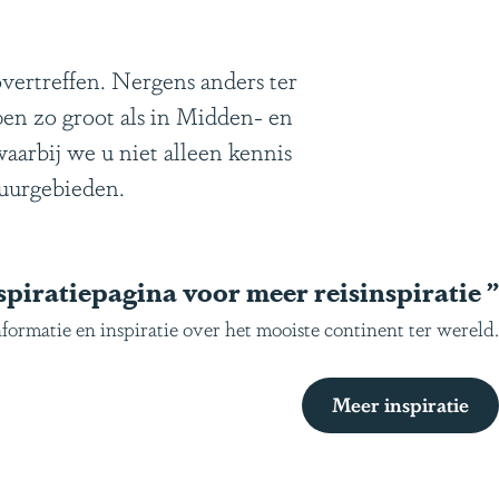
d
e
n
vertreffen. Nergens anders ter
pen zo groot als in Midden- en
aarbij we u niet alleen kennis
uurgebieden.
piratiepagina voor meer reisinspiratie
”
formatie en inspiratie over het mooiste continent ter wereld.
Meer inspiratie