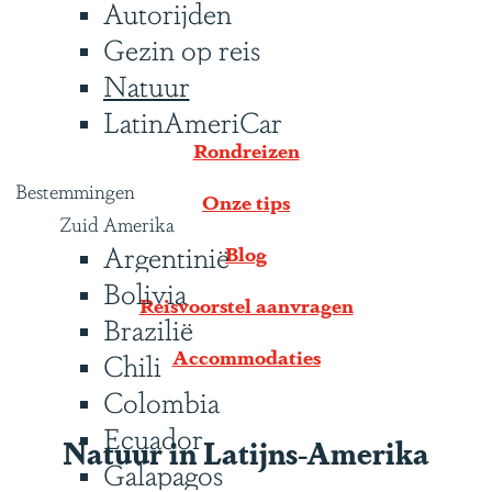
Autorijden
Gezin op reis
Natuur
LatinAmeriCar
Rondreizen
Bestemmingen
Onze tips
Zuid Amerika
Argentinië
Blog
Bolivia
Reisvoorstel aanvragen
Brazilië
Accommodaties
Chili
Colombia
Ecuador
Natuur in Latijns-Amerika
Galapagos