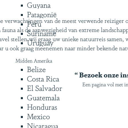
Guyana
Patagonië
de verwachtingen van de meest verwende reiziger o
Peru
 en fauna als de aanwezigheid van extreme landschap
Suriname
el stellen wij graag uw unieke natuurreis samen, w
Uruguay
ar u ook graag meenemen naar minder bekende nat
Midden Amerika
Belize
“
Bezoek onze ins
Costa Rica
Een pagina vol met in
El Salvador
Guatemala
Honduras
Mexico
Nicaragua