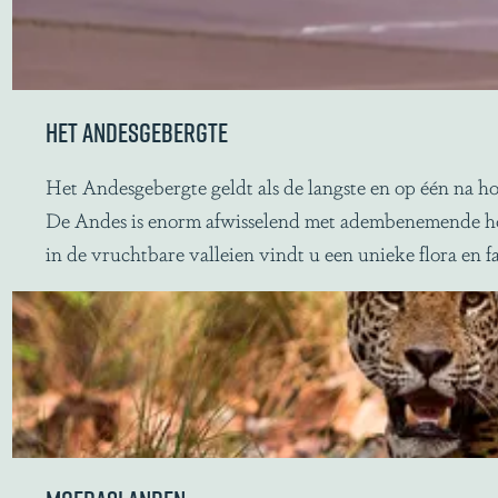
t
e
s
s
t
p
e
o
HET ANDESGEBERGTE
r
t
e
t
H
Het Andesgebergte geldt als de langste en op één na 
g
e
e
De Andes is enorm afwisselend met adembenemende hoo
e
n
t
in de vruchtbare valleien vindt u een unieke flora en
n
A
w
n
o
d
u
e
d
s
o
g
p
e