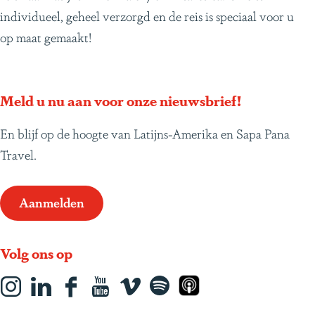
individueel, geheel verzorgd en de reis is speciaal voor u
op maat gemaakt!
Meld u nu aan voor onze nieuwsbrief!
En blijf op de hoogte van Latijns-Amerika en Sapa Pana
Travel.
Aanmelden
Volg ons op
I
L
F
Y
s
S
A
n
i
a
o
o
p
p