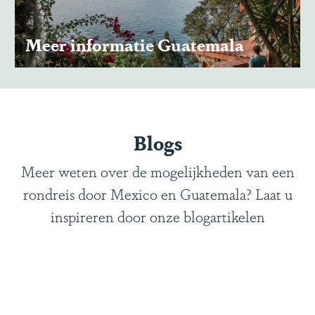
e
r
r
Meer informatie Guatemala
m
i
a
n
t
Meer informatie
f
i
o
e
Blogs
r
M
m
e
Meer weten over de mogelijkheden van een
a
x
rondreis door Mexico en Guatemala? Laat u
t
i
inspireren door onze blogartikelen
i
c
e
o
G
u
a