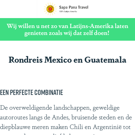
G
a
Wij willen u net zo van Latijns-Amerika laten
n
genieten zoals wij dat zelf doen!
a
a
Rondreis Mexico en Guatemala
r
d
e
h
Een perfecte combinatie
o
m
De overweldigende landschappen, geweldige
e
autoroutes langs de Andes, bruisende steden en de
p
diepblauwe meren maken Chili en Argentinië tot
a