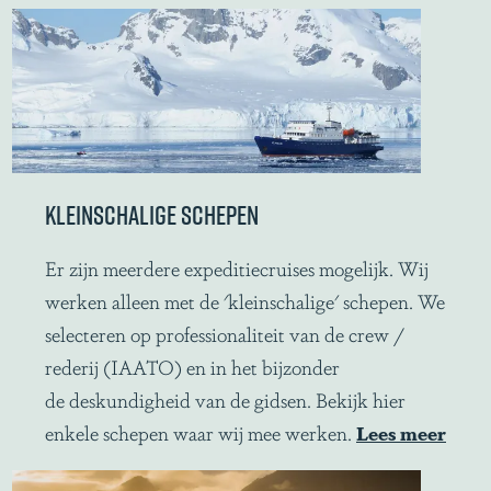
k
t
i
s
c
h
e
KLEINSCHALIGE SCHEPEN
i
n
K
Er zijn meerdere expeditiecruises mogelijk. Wij
f
l
werken alleen met de 'kleinschalige' schepen. We
o
e
selecteren op professionaliteit van de crew /
r
i
rederij (IAATO) en in het bijzonder
m
n
de deskundigheid van de gidsen. Bekijk hier
a
s
enkele schepen waar wij mee werken.
Lees meer
t
c