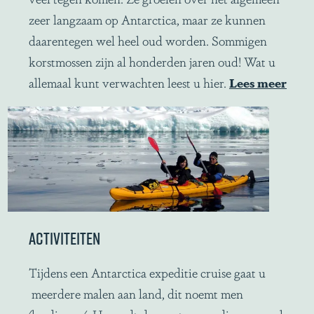
e
zeer langzaam op Antarctica, maar ze kunnen
n
daarentegen wel heel oud worden. Sommigen
F
korstmossen zijn al honderden jaren oud! Wat u
a
allemaal kunt verwachten leest u hier.
Lees meer
u
n
a
ACTIVITEITEN
A
Tijdens een Antarctica expeditie cruise gaat u
c
meerdere malen aan land, dit noemt men
t