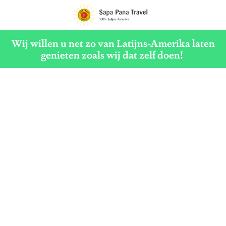
G
a
Wij willen u net zo van Latijns-Amerika laten
n
genieten zoals wij dat zelf doen!
a
a
r
d
e
h
o
m
e
p
a