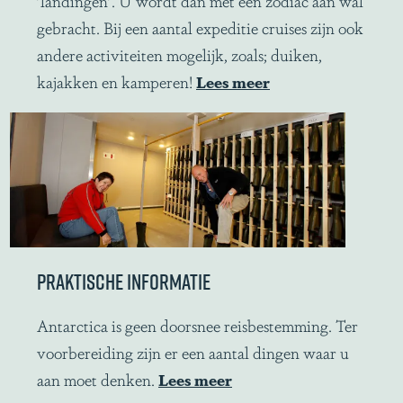
'landingen'. U wordt dan met een zodiac aan wal
i
gebracht. Bij een aantal expeditie cruises zijn ook
v
andere activiteiten mogelijk, zoals; duiken,
i
kajakken en kamperen!
Lees meer
t
e
i
t
e
n
PRAKTISCHE INFORMATIE
P
Antarctica is geen doorsnee reisbestemming. Ter
r
voorbereiding zijn er een aantal dingen waar u
a
aan moet denken.
Lees meer