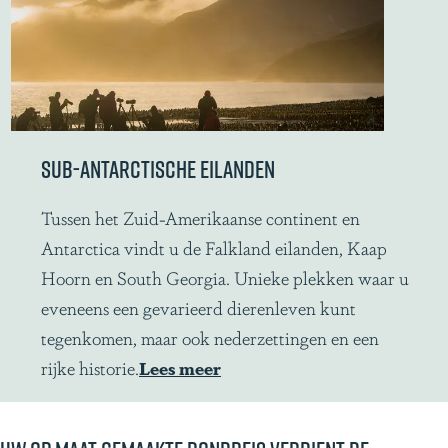
i
h
e
a
l
i
g
e
SUB-ANTARCTISCHE EILANDEN
s
c
S
Tussen het Zuid-Amerikaanse continent en
h
u
Antarctica vindt u de Falkland eilanden, Kaap
e
b
Hoorn en South Georgia. Unieke plekken waar u
p
-
eveneens een gevarieerd dierenleven kunt
e
A
tegenkomen, maar ook nederzettingen en een
n
n
rijke historie.
Lees meer
t
a