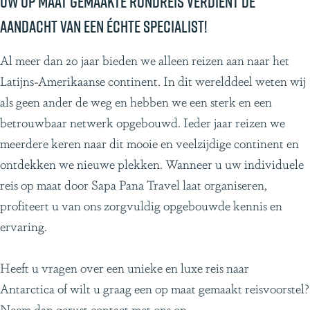
Uw op maat gemaakte rondreis verdient de
r
aandacht van een échte specialist!
c
t
Al meer dan 20 jaar bieden we alleen reizen aan naar het
i
Latijns-Amerikaanse continent. In dit werelddeel weten wij
s
als geen ander de weg en hebben we een sterk en een
c
betrouwbaar netwerk opgebouwd. Ieder jaar reizen we
h
meerdere keren naar dit mooie en veelzijdige continent en
e
ontdekken we nieuwe plekken. Wanneer u uw individuele
e
reis op maat door Sapa Pana Travel laat organiseren,
i
profiteert u van ons zorgvuldig opgebouwde kennis en
l
ervaring.
a
n
Heeft u vragen over een unieke en luxe reis naar
d
Antarctica of wilt u graag een op maat gemaakt reisvoorstel?
e
Neem dan gerust contact met ons op.