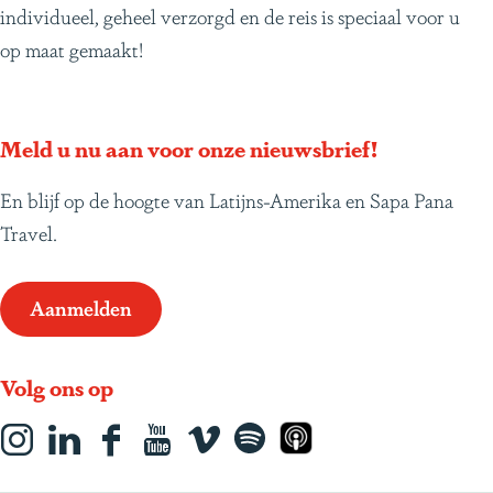
individueel, geheel verzorgd en de reis is speciaal voor u
op maat gemaakt!
Meld u nu aan voor onze nieuwsbrief!
En blijf op de hoogte van Latijns-Amerika en Sapa Pana
Travel.
Aanmelden
Volg ons op
I
L
F
Y
s
S
A
n
i
a
o
o
p
p