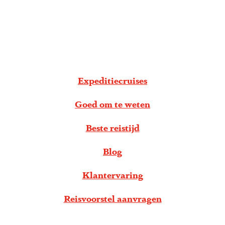
g
e
S
c
r
o
Expeditiecruises
l
Goed om te weten
l
n
Beste reistijd
a
a
Blog
r
Klantervaring
b
e
Reisvoorstel aanvragen
n