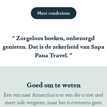
i
Meer rondreizen
s
e
A
n
“
Zorgeloos boeken, onbezorgd
t
genieten. Dat is de zekerheid van Sapa
a
Pana Travel.
”
r
c
t
i
Goed om te weten
c
a
Een reis naar Antarctica is er een die u niet snel
meer zult vergeten, maar het is eveneens geen