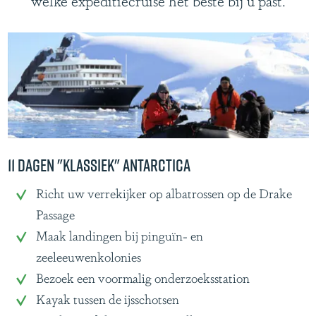
welke expeditiecruise het beste bij u past.
11 Dagen "Klassiek" Antarctica
1
Richt uw verrekijker op albatrossen op de Drake
1
Passage
D
Maak landingen bij pinguïn- en
a
zeeleeuwenkolonies
g
Bezoek een voormalig onderzoeksstation
e
Kayak tussen de ijsschotsen