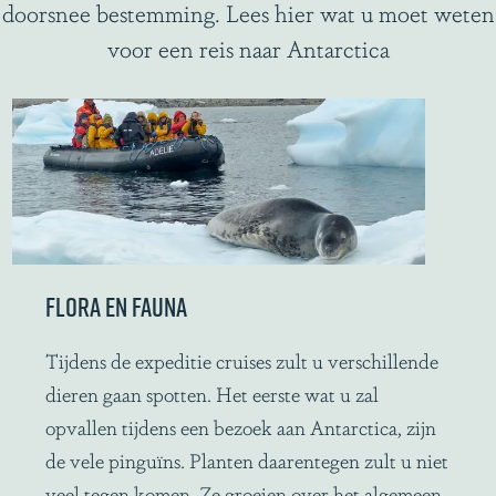
doorsnee bestemming. Lees hier wat u moet weten
voor een reis naar Antarctica
FLORA EN FAUNA
F
Tijdens de expeditie cruises zult u verschillende
l
dieren gaan spotten. Het eerste wat u zal
o
opvallen tijdens een bezoek aan Antarctica, zijn
r
de vele pinguïns. Planten daarentegen zult u niet
a
veel tegen komen. Ze groeien over het algemeen