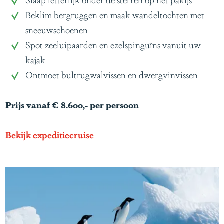
r
D
Beklim bergruggen en maak wandeltochten met
c
a
sneeuwschoenen
t
g
Spot zeeluipaarden en ezelspinguïns vanuit uw
i
e
kajak
c
n
Ontmoet bultrugwalvissen en dwergvinvissen
a
A
n
Prijs vanaf € 8.600,- per persoon
t
a
Bekijk expeditiecruise
r
c
t
i
c