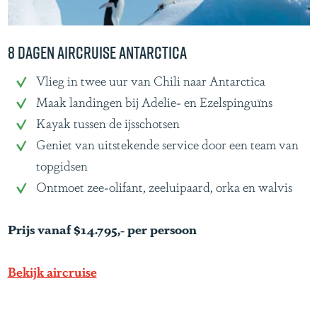
a
B
a
8 Dagen Aircruise Antarctica
s
8
Vlieg in twee uur van Chili naar Antarctica
e
D
Maak landingen bij Adelie- en Ezelspinguïns
c
a
Kayak tussen de ijsschotsen
a
g
Geniet van uitstekende service door een team van
m
e
topgidsen
p
n
Ontmoet zee-olifant, zeeluipaard, orka en walvis
A
i
Prijs vanaf $14.795,- per persoon
r
c
Bekijk aircruise
r
u