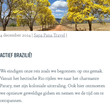
t
c
v
h
a
e
n
r
C
e
4 december 2024
|
Sapa Pana Travel
|
o
i
s
s
t
d
Actief Brazilië!
a
o
R
o
A
We eindigen onze reis zoals we begonnen: op ons gemak.
i
r
c
Vanuit het hectische Rio rijden we naar het charmante
c
C
t
Paraty, met zijn koloniale uitstraling. Ook hier ontmoeten
a
o
i
we opnieuw geweldige gidsen en nemen we de tijd om te
s
e
ontspannen.
t
f