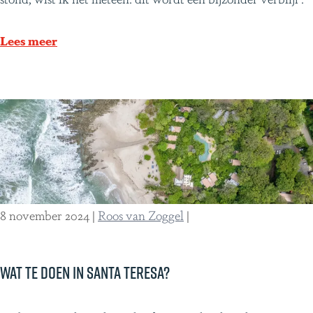
n
w
Lees meer
a
r
m
t
h
u
i
s
8 november 2024
|
Roos van Zoggel
|
v
e
r
Wat te doen in Santa Teresa?
w
e