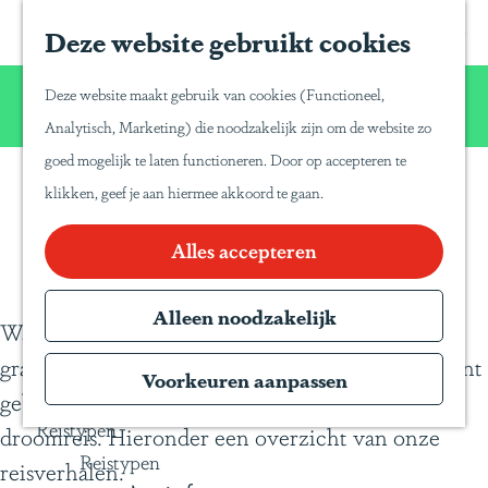
Home
Z
S
Deze website gebruikt cookies
G
Inspiratie
o
a
a
Reisinspiratie
Wij willen u net zo van Latijns-Amerika laten
e
p
Deze website maakt gebruik van cookies (Functioneel,
Blog
n
genieten zoals wij dat zelf doen!
k
a
Analytisch, Marketing) die noodzakelijk zijn om de website zo
Duurzaam reizen
a
e
P
goed mogelijk te laten functioneren. Door op accepteren te
a
Gente Mágica
n
a
klikken, geef je aan hiermee akkoord te gaan.
Blogs
r
Inspiratiedagen
n
d
Alles accepteren
KLM Holland
a
e
Herald
T
h
Alleen noodzakelijk
Magazine
r
Waar u naar toe gaat, zijn wij geweest. Wij delen
o
Webinars
a
graag onze reiservaringen en tips met u, die u kunt
m
Voorkeuren aanpassen
v
gebruiken voor het samenstellen van uw eigen
e
e
Reistypen
droomreis. Hieronder een overzicht van onze
p
l
Reistypen
reisverhalen.
a