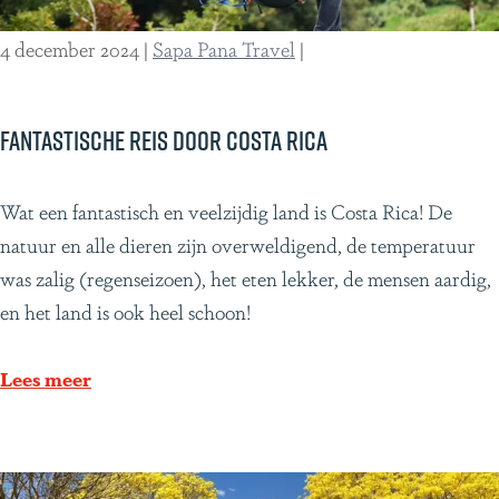
a
v
4 december 2024
|
Sapa Pana Travel
|
o
n
t
Fantastische reis door Costa Rica
u
u
F
Wat een fantastisch en veelzijdig land is Costa Rica! De
r
a
natuur en alle dieren zijn overweldigend, de temperatuur
l
n
was zalig (regenseizoen), het eten lekker, de mensen aardig,
i
t
en het land is ook heel schoon!
j
a
k
s
Lees meer
h
t
a
i
r
s