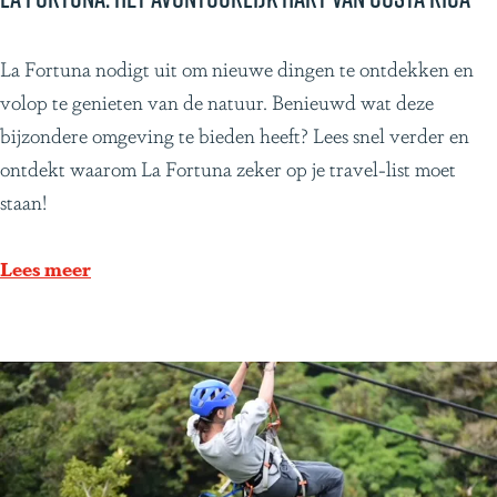
m
d
L
La Fortuna nodigt uit om nieuwe dingen te ontdekken en
e
a
volop te genieten van de natuur. Benieuwd wat deze
B
F
bijzondere omgeving te bieden heeft? Lees snel verder en
r
o
ontdekt waarom La Fortuna zeker op je travel-list moet
a
r
staan!
s
t
i
u
Lees meer
l
n
R
a
i
:
d
h
e
e
t