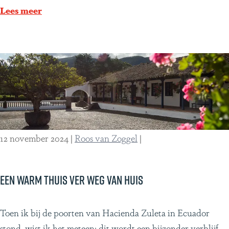
a
B
Lees meer
R
r
i
a
c
z
a
i
l
i
ë
!
12 november 2024
|
Roos van Zoggel
|
Een warm thuis ver weg van huis
E
Toen ik bij de poorten van Hacienda Zuleta in Ecuador
e
stond, wist ik het meteen: dit wordt een bijzonder verblijf .