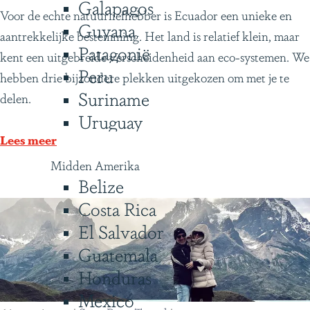
Galapagos
4
Voor de echte natuurliefhebber is Ecuador een unieke en
Guyana
x
aantrekkelijke bestemming. Het land is relatief klein, maar
Patagonië
b
kent een uitgebreide verscheidenheid aan eco-systemen. We
Peru
i
hebben drie bijzondere plekken uitgekozen om met je te
Suriname
j
delen.
Uruguay
z
o
Lees meer
n
Midden Amerika
d
Belize
e
Costa Rica
r
El Salvador
e
Guatemala
n
Honduras
a
Mexico
t