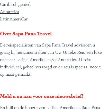
e
a
a
a
p
a
a
a
a
e
a
Caribisch gebied
v
g
g
g
a
g
g
g
g
v
T
Antarctica
o
i
i
i
g
i
i
i
i
o
e
LatinAmeriCar
r
n
n
n
i
n
n
n
n
l
r
i
a
a
a
n
a
a
a
a
g
e
Over Sapa Pana Travel
g
a
e
s
De reisspecialisten van Sapa Pana Travel adviseren u
e
n
a
graag bij het samenstellen van Uw Unieke Reis; een luxe
p
d
?
reis naar Latijns-Amerika en/of Antarctica. U reist
a
e
individueel, geheel verzorgd en de reis is speciaal voor u
g
p
op maat gemaakt!
i
a
n
g
a
i
Meld u nu aan voor onze nieuwsbrief!
n
a
En blijf op de hoogte van Latijns-Amerika en Sapa Pana