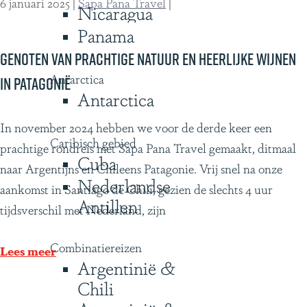
6 januari 2025
|
Sapa Pana Travel
|
Nicaragua
u
Panama
u
r
Genoten van prachtige natuur en heerlijke wijnen
i
Antarctica
in Patagonië
Antarctica
n
E
G
In november 2024 hebben we voor de derde keer een
c
Caribisch gebied
e
prachtige rondreis met Sapa Pana Travel gemaakt, ditmaal
Cuba
u
n
naar Argentijns en Chileens Patagonie. Vrij snel na onze
a
Nederlandse
o
aankomst in Santiago de Chili, gezien de slechts 4 uur
d
Antillen
t
tijdsverschil met Nederland, zijn
o
e
r
Combinatiereizen
n
Lees meer
Argentinië &
v
Chili
a