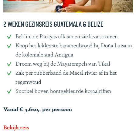
G
u
a
2 weken gezinsreis Guatemala & Belize
t
2
Beklim de Pacayavulkaan en zie lava stromen
e
w
Koop het lekkerste bananenbrood bij Doña Luisa in
m
e
de koloniale stad Antigua
a
k
Droom weg bij de Mayatempels van Tikal
l
e
Zak per rubberband de Macal rivier af in het
a
n
regenwoud
&
g
Snorkel boven bontgekleurde koraalriffen
B
e
e
z
Vanaf € 3.620,- per persoon
l
i
i
n
Bekijk reis
z
s