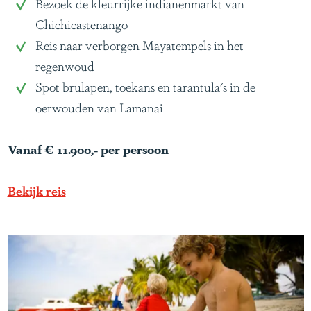
k
Bezoek de kleurrijke indianenmarkt van
&
e
Chichicastenango
B
n
Reis naar verborgen Mayatempels in het
e
l
regenwoud
l
u
Spot brulapen, toekans en tarantula's in de
i
x
oerwouden van Lamanai
z
e
e
r
Vanaf € 11.900,- per persoon
o
n
Bekijk reis
d
r
e
i
s