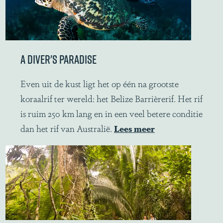
e
l
i
j
A DIVER'S PARADISE
k
e
A
Even uit de kust ligt het op één na grootste
s
d
koraalrif ter wereld: het Belize Barrièrerif. Het rif
t
i
is ruim 250 km lang en in een veel betere conditie
r
v
dan het rif van Australië.
Lees meer
a
e
n
r
d
'
e
s
n
p
a