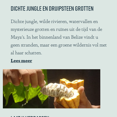
r
DICHTE JUNGLE EN DRUIPSTEEN GROTTEN
a
d
D
Dichte jungle, wilde rivieren, watervallen en
i
i
mysterieuze grotten en ruïnes uit de tijd van de
s
c
Maya's. In het binnenland van Belize vindt u
e
h
geen stranden, maar een groene wildernis vol met
t
al haar schatten.
e
Lees meer
j
u
n
g
l
e
e