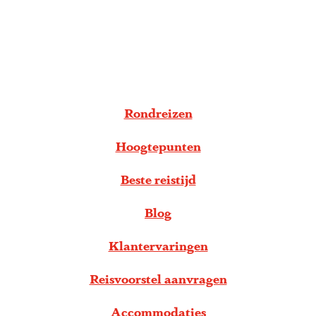
g
e
S
c
r
o
Rondreizen
l
Hoogtepunten
l
n
Beste reistijd
a
a
Blog
r
Klantervaringen
b
e
Reisvoorstel aanvragen
n
Accommodaties