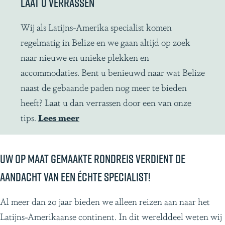
LAAT U VERRASSEN
n
d
L
Wij als Latijns-Amerika specialist komen
r
a
regelmatig in Belize en we gaan altijd op zoek
u
a
naar nieuwe en unieke plekken en
i
t
accommodaties. Bent u benieuwd naar wat Belize
p
u
naast de gebaande paden nog meer te bieden
s
v
heeft? Laat u dan verrassen door een van onze
t
e
tips.
Lees meer
e
r
e
r
Uw op maat gemaakte rondreis verdient de
n
a
aandacht van een échte specialist!
g
s
r
s
Al meer dan 20 jaar bieden we alleen reizen aan naar het
o
e
Latijns-Amerikaanse continent. In dit werelddeel weten wij
t
n