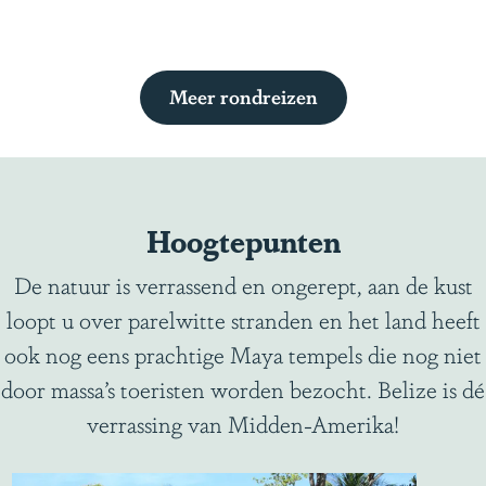
e
r
e
Meer rondreizen
i
s
G
u
a
Hoogtepunten
t
De natuur is verrassend en ongerept, aan de kust
e
loopt u over parelwitte stranden en het land heeft
m
ook nog eens prachtige Maya tempels die nog niet
a
door massa’s toeristen worden bezocht. Belize is dé
l
verrassing van Midden-Amerika!
a
&