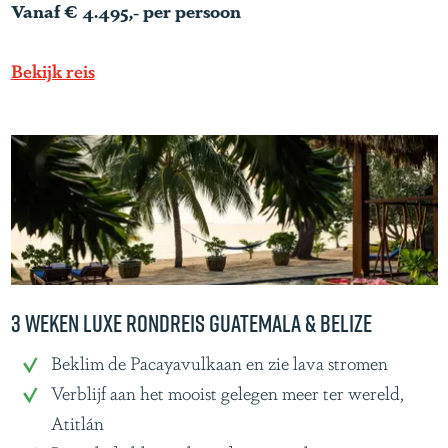
n
Vanaf € 4.495,- per persoon
d
r
Bekijk reis
e
i
s
G
u
a
t
e
3 weken luxe rondreis Guatemala & Belize
m
3
Beklim de Pacayavulkaan en zie lava stromen
a
w
Verblijf aan het mooist gelegen meer ter wereld,
l
e
Atitlán
a