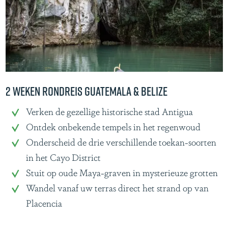
2 weken rondreis Guatemala & Belize
2
Verken de gezellige historische stad Antigua
w
Ontdek onbekende tempels in het regenwoud
e
Onderscheid de drie verschillende toekan-soorten
k
in het Cayo District
e
Stuit op oude Maya-graven in mysterieuze grotten
n
Wandel vanaf uw terras direct het strand op van
r
Placencia
o