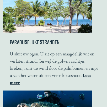
B
e
l
i
z
e
PARADIJSELIJKE STRANDEN
P
U sluit uw ogen. U zit op een maagdelijk wit en
a
verlaten strand. Terwijl de golven zachtjes
r
breken, ruist de wind door de palmbomen en nipt
a
u van het water uit een verse kokosnoot.
Lees
d
meer
i
j
s