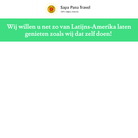
G
a
Wij willen u net zo van Latijns-Amerika laten
n
genieten zoals wij dat zelf doen!
a
a
r
d
e
h
o
m
e
p
a