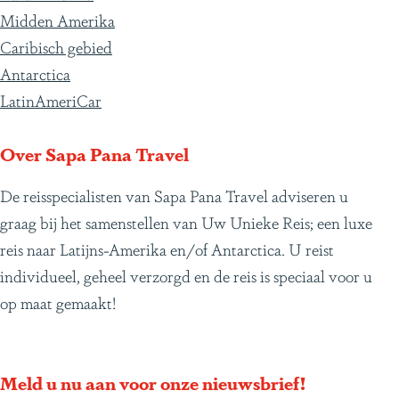
d
p
p
p
p
e
p
p
p
p
d
d
Midden Amerika
e
a
a
a
a
p
a
a
a
a
e
,
Caribisch gebied
v
g
g
g
g
a
g
g
g
g
v
d
Antarctica
o
i
i
i
i
g
i
i
i
i
o
o
LatinAmeriCar
r
n
n
n
n
i
n
n
n
n
l
o
i
a
a
a
a
n
a
a
a
a
g
r
Over Sapa Pana Travel
g
a
e
d
De reisspecialisten van Sapa Pana Travel adviseren u
e
n
e
graag bij het samenstellen van Uw Unieke Reis; een luxe
p
d
l
reis naar Latijns-Amerika en/of Antarctica. U reist
a
e
u
individueel, geheel verzorgd en de reis is speciaal voor u
g
p
c
op maat gemaakt!
i
a
h
n
g
t
a
i
e
Meld u nu aan voor onze nieuwsbrief!
n
n