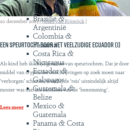
Argentinië &
t
ë
Uruguay
d
Brazilië &
o
20 december 2023
|
Johan van Rijswijck
|
Argentinië
o
Colombia &
r
Panama
h
Een speurtocht door het veelzijdige Ecuador (1)
Costa Rica &
e
Nicaragua
t
E
Als kind heb ik altijd genoten van speurtochten. Dat je door
Ecuador &
v
e
middel van cryptische omschrijvingen op zoek moest naar
Galapagos
e
n
‘verborgen’ schatten, waarbij de ‘reis’ uiteindelijk altijd
Guatemala &
e
s
mooier was dan het bereiken van de ‘bestemming’.
Belize
l
p
Mexico &
z
e
Lees meer
Guatemala
i
u
Panama & Costa
j
r