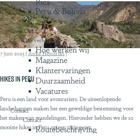
Rica
d
t
Peru & Bolivia
i
o
g
c
e
Over Ons
h
E
Ons verhaal
t
Hoe werken wij
c
d
7 juni 2023
|
Anke Hendriks
|
u
Magazine
o
a
Klantervaringen
o
d
r
Hikes in Peru
Duurzaamheid
o
h
Vacatures
r
e
H
Peru is een land voor avonturiers. De uiteenlopende
(
t
i
landschappen maken het een geweldige bestemming voor
Contact
2
v
k
het maken van wandelingen. Hieronder hebben we de 10
Contact
)
e
e
mooiste hikes in Peru op een rijtje gezet.
Routebeschrijving
e
s