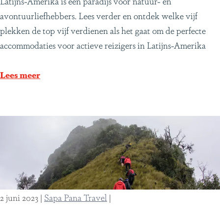
D
Latijns-Amerika is een paradijs voor natuur- en
(
e
avontuurliefhebbers. Lees verder en ontdek welke vijf
1
5
plekken de top vijf verdienen als het gaat om de perfecte
)
b
accommodaties voor actieve reizigers in Latijns-Amerika
e
s
Lees meer
t
e
a
c
t
i
e
v
2 juni 2023
|
Sapa Pana Travel
|
e