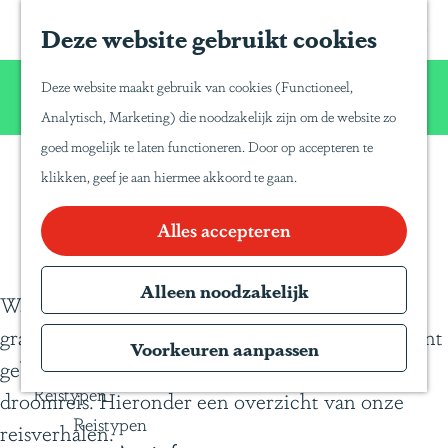
Home
Z
S
Deze website gebruikt cookies
G
Inspiratie
o
a
a
Reisinspiratie
Wij willen u net zo van Latijns-Amerika laten
e
p
Deze website maakt gebruik van cookies (Functioneel,
Blog
n
genieten zoals wij dat zelf doen!
k
a
Analytisch, Marketing) die noodzakelijk zijn om de website zo
Duurzaam reizen
a
e
P
goed mogelijk te laten functioneren. Door op accepteren te
a
Gente Mágica
n
a
klikken, geef je aan hiermee akkoord te gaan.
Blogs
r
Inspiratiedagen
n
d
Alles accepteren
KLM Holland
a
e
Herald
T
h
Alleen noodzakelijk
Magazine
r
Waar u naar toe gaat, zijn wij geweest. Wij delen
o
Webinars
a
graag onze reiservaringen en tips met u, die u kunt
m
Voorkeuren aanpassen
v
gebruiken voor het samenstellen van uw eigen
e
e
Reistypen
droomreis. Hieronder een overzicht van onze
p
l
Reistypen
reisverhalen.
a