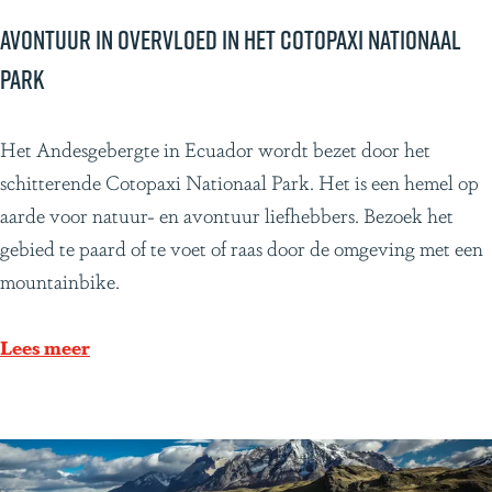
a
c
Avontuur in overvloed in het Cotopaxi nationaal
c
park
o
m
A
Het Andesgebergte in Ecuador wordt bezet door het
m
v
schitterende Cotopaxi Nationaal Park. Het is een hemel op
o
o
aarde voor natuur- en avontuur liefhebbers. Bezoek het
d
n
gebied te paard of te voet of raas door de omgeving met een
a
t
mountainbike.
t
u
i
u
Lees meer
e
r
s
i
i
n
n
o