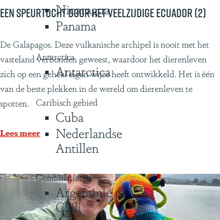
Nicaragua
e
Een speurtocht door het veelzijdige Ecuador (2)
Panama
i
s
E
De Galapagos. Deze vulkanische archipel is nooit met het
d
Antarctica
e
vasteland verbonden geweest, waardoor het dierenleven
Antarctica
o
n
zich op een geheel eigen wijze heeft ontwikkeld. Het is één
o
s
van de beste plekken in de wereld om dierenleven te
r
Caribisch gebied
p
spotten.
Cuba
P
e
a
Nederlandse
u
Lees meer
t
Antillen
r
a
t
g
o
Combinatiereizen
o
Argentinië &
c
n
Chili
h
i