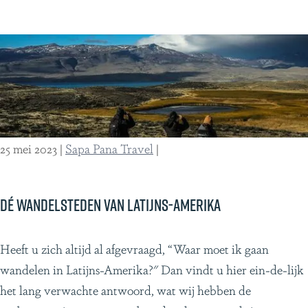
t
l
o
e
p
p
a
a
x
r
i
k
n
e
25 mei 2023
|
Sapa Pana Travel
|
a
n
t
i
i
n
Dé wandelsteden van Latijns-Amerika
o
C
n
h
D
Heeft u zich altijd al afgevraagd, “Waar moet ik gaan
a
i
é
wandelen in Latijns-Amerika?" Dan vindt u hier ein-de-lijk
a
l
w
het lang verwachte antwoord, wat wij hebben de
l
i