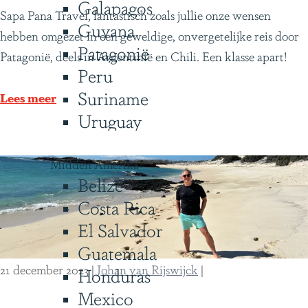
Galapagos
O
Sapa Pana Travel, fantastisch zoals jullie onze wensen
Guyana
n
hebben omgezet in een geweldige, onvergetelijke reis door
Patagonië
v
Patagonië, deels in Argentinië en Chili. Een klasse apart!
Peru
e
Suriname
r
Lees meer
Uruguay
g
e
t
Midden Amerika
e
Belize
l
Costa Rica
i
El Salvador
j
Guatemala
k
21 december 2023
|
Johan van Rijswijck
|
Honduras
e
Mexico
r