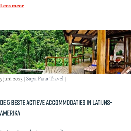
l
i
Lees meer
z
n
i
P
j
e
d
r
i
u
g
e
E
5 juni 2023
|
Sapa Pana Travel
|
c
u
a
De 5 beste actieve accommodaties in Latijns-
d
Amerika
o
r