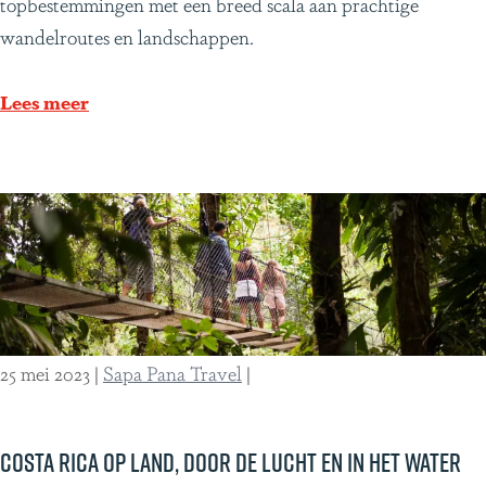
a
topbestemmingen met een breed scala aan prachtige
p
n
wandelroutes en landschappen.
a
d
r
e
Lees meer
k
l
s
t
e
d
e
n
v
25 mei 2023
|
Sapa Pana Travel
|
a
n
L
Costa Rica op land, door de lucht en in het water