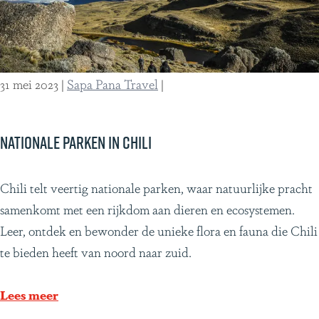
L
v
a
e
t
r
i
v
31 mei 2023
|
Sapa Pana Travel
|
j
l
n
o
s
e
Nationale parken in Chili
-
d
A
i
N
Chili telt veertig nationale parken, waar natuurlijke pracht
m
n
a
samenkomt met een rijkdom aan dieren en ecosystemen.
e
h
t
Leer, ontdek en bewonder de unieke flora en fauna die Chili
r
e
i
te bieden heeft van noord naar zuid.
i
t
o
k
C
n
Lees meer
a
o
a