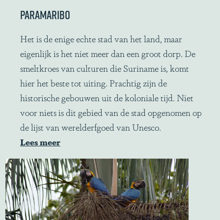
PARAMARIBO
P
Het is de enige echte stad van het land, maar
a
eigenlijk is het niet meer dan een groot dorp. De
r
smeltkroes van culturen die Suriname is, komt
a
hier het beste tot uiting. Prachtig zijn de
m
historische gebouwen uit de koloniale tijd. Niet
a
voor niets is dit gebied van de stad opgenomen op
r
de lijst van werelderfgoed van Unesco.
i
Lees meer
b
o