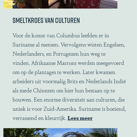
r
n
SMELTKROES VAN CULTUREN
a
t
S
Voor de komst van Columbus leefden er in
u
m
Suriname al mensen. Vervolgens wisten Engelsen,
u
e
Nederlanders, en Portugezen hun weg te
r
l
vinden. Afrikaanse Marrons werden meegevoerd
l
t
om op de plantages te werken. Later kwamen
i
k
arbeiders uit voormalig Brits en Nederlands Indië
e
r
als mede Chinezen om hier hun bestaan op te
f
o
bouwen. Een enorme diversiteit aan culturen, die
h
e
uniek is voor Zuid-Amerika. Suriname is boeiend,
e
s
verrassend en kleurrijk.
Lees meer
b
v
b
a