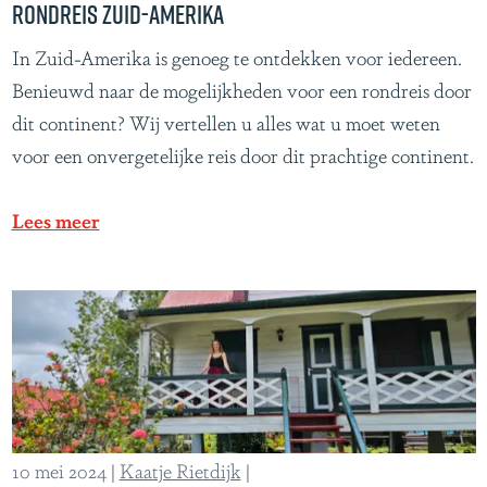
Rondreis Zuid-Amerika
r
R
In Zuid-Amerika is genoeg te ontdekken voor iedereen.
i
o
Benieuwd naar de mogelijkheden voor een rondreis door
n
n
dit continent? Wij vertellen u alles wat u moet weten
a
d
voor een onvergetelijke reis door dit prachtige continent.
a
r
m
e
Lees meer
s
i
e
s
j
Z
u
u
n
i
g
d
l
-
e
10 mei 2024
|
Kaatje Rietdijk
|
A