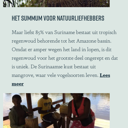
HET SUMMUM VOOR NATUURLIEFHEBBERS
H
Maar liefst 85% van Suriname bestaat uit tropisch
e
regenwoud behorende tot het Amazone bassin.
t
Omdat er amper wegen het land in lopen, is dit
s
regenwoud voor het grootste deel ongerept en dat
u
is uniek. De Surinaamse kust bestaat uit
m
mangrove, waar vele vogelsoorten leven.
Lees
m
meer
u
m
v
o
o