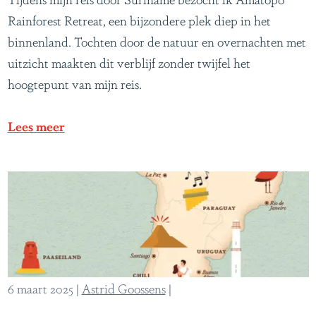
p
Rainforest Retreat, een bijzondere plek diep in het
a
binnenland. Tochten door de natuur en overnachten met
v
uitzicht maakten dit verblijf zonder twijfel het
o
hoogtepunt van mijn reis.
n
t
Lees meer
u
u
r
i
n
d
e
6 maart 2025
|
Astrid Goossens
|
S
u