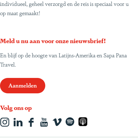
individueel, geheel verzorgd en de reis is speciaal voor u
op maat gemaakt!
Meld u nu aan voor onze nieuwsbrief!
En blijf op de hoogte van Latijns-Amerika en Sapa Pana
Travel.
Aanmelden
Volg ons op
I
L
F
Y
s
S
A
n
i
a
o
o
p
p