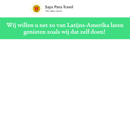
G
a
Wij willen u net zo van Latijns-Amerika laten
n
genieten zoals wij dat zelf doen!
a
a
r
d
e
h
o
m
e
p
a