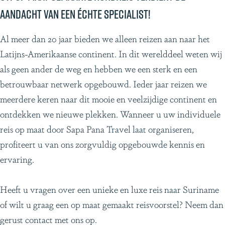
aandacht van een échte specialist!
i
s
Al meer dan 20 jaar bieden we alleen reizen aan naar het
a
Latijns-Amerikaanse continent. In dit werelddeel weten wij
f
als geen ander de weg en hebben we een sterk en een
o
betrouwbaar netwerk opgebouwd. Ieder jaar reizen we
p
meerdere keren naar dit mooie en veelzijdige continent en
A
ontdekken we nieuwe plekken. Wanneer u uw individuele
r
reis op maat door Sapa Pana Travel laat organiseren,
u
profiteert u van ons zorgvuldig opgebouwde kennis en
b
ervaring.
a
Heeft u vragen over een unieke en luxe reis naar Suriname
of wilt u graag een op maat gemaakt reisvoorstel? Neem dan
gerust contact met ons op.