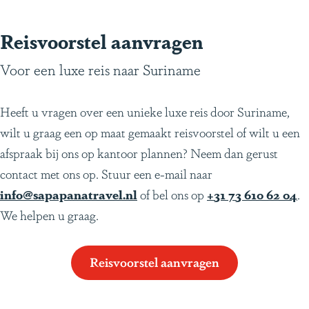
i
j
Reisvoorstel aanvragen
z
Voor een luxe reis naar Suriname
o
n
Heeft u vragen over een unieke luxe reis door Suriname,
d
wilt u graag een op maat gemaakt reisvoorstel of wilt u een
e
afspraak bij ons op kantoor plannen? Neem dan gerust
r
contact met ons op. Stuur een e-mail naar
e
info@sapapanatravel.nl
of bel ons op
+31 73 610 62 04
.
r
We helpen u graag.
e
i
s
Reisvoorstel aanvragen