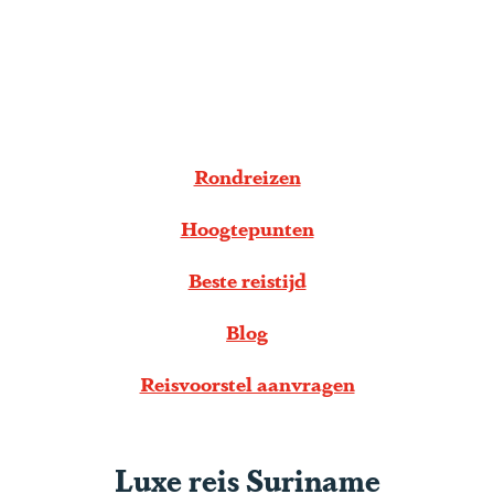
g
e
S
c
r
o
Rondreizen
l
Hoogtepunten
l
n
Beste reistijd
a
a
Blog
r
Reisvoorstel aanvragen
b
e
n
Luxe reis Suriname