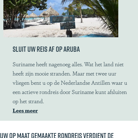
e
n
r
c
s
u
l
t
SLUIT UW REIS AF OP ARUBA
u
r
S
Suriname heeft nagenoeg alles. Wat het land niet
e
l
heeft zijn mooie stranden. Maar met twee uur
n
u
vliegen bent u op de Nederlandse Antillen waar u
i
een actieve rondreis door Suriname kunt afsluiten
t
op het strand.
u
Lees meer
w
r
Uw op maat gemaakte rondreis verdient de
e