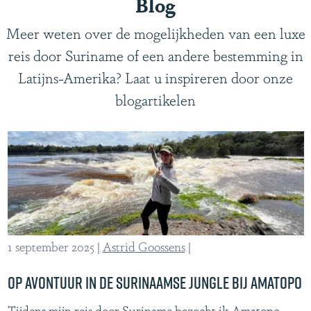
Blog
Meer weten over de mogelijkheden van een luxe
reis door Suriname of een andere bestemming in
Latijns-Amerika? Laat u inspireren door onze
blogartikelen
1 september 2025
|
Astrid Goossens
|
Op avontuur in de Surinaamse jungle bij Amatopo
O
Tijdens mijn reis door Suriname bezocht ik Amatopo