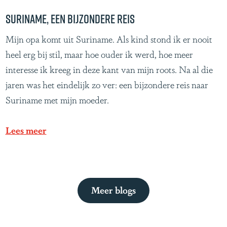
b
m
i
Suriname, een bijzondere reis
e
j
S
Mijn opa komt uit Suriname. Als kind stond ik er nooit
r
A
u
heel erg bij stil, maar hoe ouder ik werd, hoe meer
i
m
r
interesse ik kreeg in deze kant van mijn roots. Na al die
k
a
i
jaren was het eindelijk zo ver: een bijzondere reis naar
a
t
n
Suriname met mijn moeder.
o
a
p
m
Lees meer
o
e
,
e
Meer blogs
e
n
b