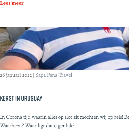
e
a
Lees meer
e
t
n
e
v
m
e
a
r
l
r
a
a
e
s
n
28 januari 2022
|
Sapa Pana Travel
|
s
B
e
e
n
l
Kerst in Uruguay
d
i
d
z
K
In Corona tijd waarin alles op slot zit mochten wij op rei
i
e
e
Waarheen? Waar ligt dat eigenlijk?