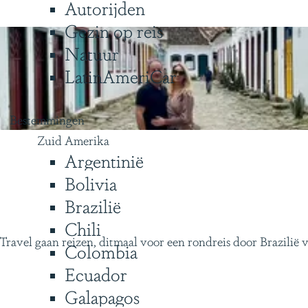
Autorijden
Gezin op reis
Natuur
LatinAmeriCar
Bestemmingen
Zuid Amerika
Argentinië
Bolivia
Brazilië
Chili
ravel gaan reizen, ditmaal voor een rondreis door Brazilië 
Colombia
Ecuador
Galapagos