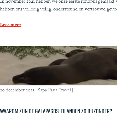
M
In november 2021 hebben we onze eerste rondreis gemaakt v
C
e
hebben ons volledig veilig, ondersteund en vertrouwd gevo
o
m
s
o
Lees meer
t
r
a
a
R
b
i
e
c
l
a
e
:
r
H
e
20 december 2021
|
Sapa Pana Travel
|
e
i
l
s
e
d
Waarom zijn de Galapagos-eilanden zo bijzonder?
n