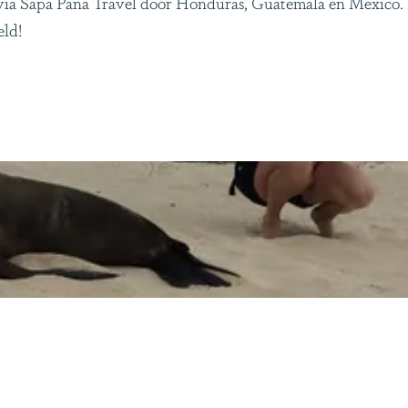
ia Sapa Pana Travel door Honduras, Guatemala en Mexico. H
eld!