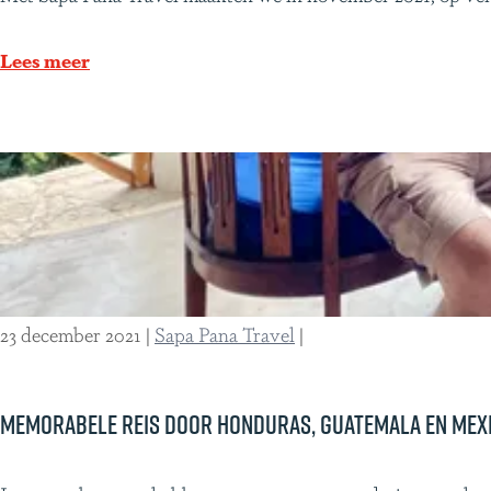
n
u
a
n
Lees meer
m
g
a
l
e
m
e
m
o
r
23 december 2021
|
Sapa Pana Travel
|
i
e
s
Memorabele reis door Honduras, Guatemala en Mex
i
n