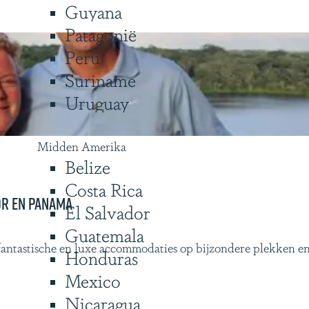
Guyana
Patagonië
Peru
Suriname
Uruguay
Midden Amerika
Belize
Costa Rica
or en Panama
El Salvador
Guatemala
 fantastische en luxe accommodaties op bijzondere plekken 
Honduras
Mexico
Nicaragua