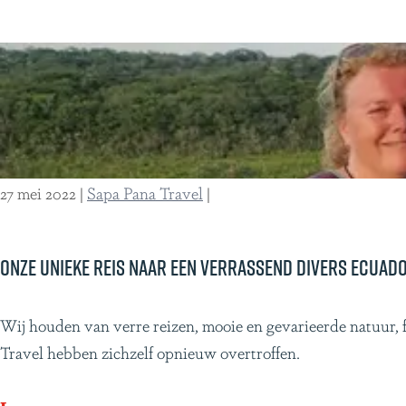
i
e
m
e
r
o
n
27 mei 2022
|
Sapa Pana Travel
|
d
r
e
Onze unieke reis naar een verrassend divers Ecuad
i
s
O
Wij houden van verre reizen, mooie en gevarieerde natuur,
B
n
Travel hebben zichzelf opnieuw overtroffen.
r
z
a
e