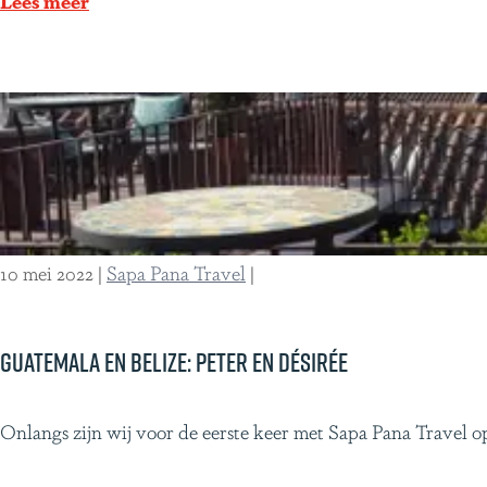
Lees meer
z
u
i
n
l
i
i
e
ë
k
e
r
e
10 mei 2022
|
Sapa Pana Travel
|
i
s
n
Guatemala en Belize: Peter en Désirée
a
a
G
Onlangs zijn wij voor de eerste keer met Sapa Pana Travel o
r
u