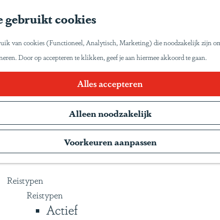
Home
 gebruikt cookies
Inspiratie
Reisinspiratie
et zo van Latijns-Amerika laten genieten zoals wij
uik van cookies (Functioneel, Analytisch, Marketing) die noodzakelijk zijn o
Blog
oneren. Door op accepteren te klikken, geef je aan hiermee akkoord te gaan.
Duurzaam reizen
Gente Mágica
Blogs
Alles accepteren
Inspiratiedagen
Alleen noodzakelijk
KLM Holland Herald
Magazine
weest. Wij delen graag onze reiservaringen en tips 
Voorkeuren aanpassen
Webinars
roomreis. Hieronder een overzicht van onze reisve
Reistypen
Reistypen
Actief