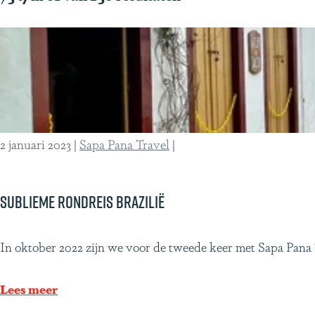
g
z
e
o
e
k
j
e
2 januari 2023
|
Sapa Pana Travel
|
?
Sublieme rondreis Brazilië
S
In oktober 2022 zijn we voor de tweede keer met Sapa Pana T
u
b
Lees meer
l