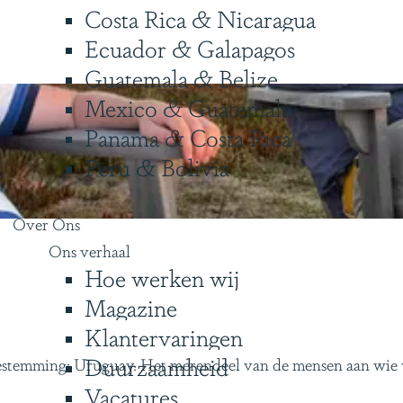
Costa Rica & Nicaragua
Ecuador & Galapagos
Guatemala & Belize
Mexico & Guatemala
Panama & Costa Rica
Peru & Bolivia
Over Ons
Ons verhaal
Hoe werken wij
Magazine
Klantervaringen
Duurzaamheid
s! Bestemming: Uruguay. Het merendeel van de mensen aan wi
Vacatures