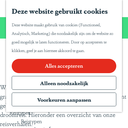
Home
Z
S
Deze website gebruikt cookies
G
Inspiratie
o
a
a
Reisinspiratie
Wij willen u net zo van Latijns-Amerika laten
e
p
Deze website maakt gebruik van cookies (Functioneel,
Blog
n
genieten zoals wij dat zelf doen!
k
a
Analytisch, Marketing) die noodzakelijk zijn om de website zo
Duurzaam reizen
a
e
P
goed mogelijk te laten functioneren. Door op accepteren te
a
Gente Mágica
n
a
klikken, geef je aan hiermee akkoord te gaan.
Blogs
r
Inspiratiedagen
n
d
Alles accepteren
KLM Holland
a
e
Herald
T
h
Alleen noodzakelijk
Magazine
r
Waar u naar toe gaat, zijn wij geweest. Wij delen
o
Webinars
a
graag onze reiservaringen en tips met u, die u kunt
m
Voorkeuren aanpassen
v
gebruiken voor het samenstellen van uw eigen
e
e
Reistypen
droomreis. Hieronder een overzicht van onze
p
l
Reistypen
reisverhalen.
a