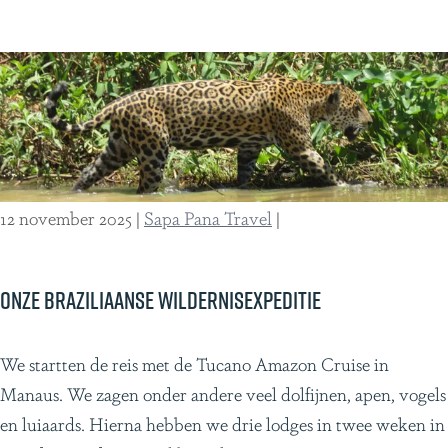
a
a
g
r
o
s
n
t
i
o
ë
t
r
W
12 november 2025
|
Sapa Pana Travel
|
e
a
i
t
s
e
Onze Braziliaanse Wildernisexpeditie
r
v
O
We startten de reis met de Tucano Amazon Cruise in
a
n
Manaus. We zagen onder andere veel dolfijnen, apen, vogels
l
z
en luiaards. Hierna hebben we drie lodges in twee weken in
l