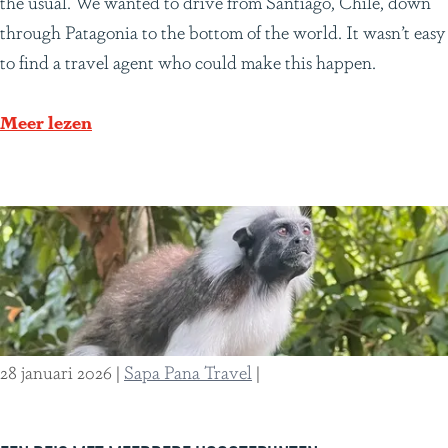
u
the usual. We wanted to drive from Santiago, Chile, down
2
r
through Patagonia to the bottom of the world. It wasn’t easy
m
u
to find a travel agent who could make this happen.
a
n
a
i
o
Meer lezen
n
q
v
d
u
e
e
e
r
n
j
O
o
u
u
r
r
u
n
n
28 januari 2026
|
Sapa Pana Travel
|
e
i
y
q