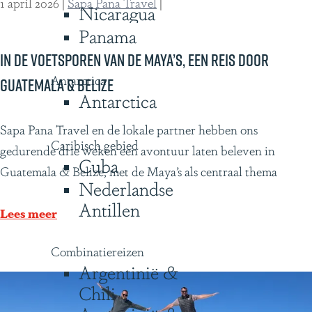
1 april 2026
|
Sapa Pana Travel
|
Nicaragua
d
A
Panama
e
m
G
In de voetsporen van de Maya’s, een reis door
a
a
z
Antarctica
Guatemala & Belize
Antarctica
l
o
á
n
I
Sapa Pana Travel en de lokale partner hebben ons
p
e
Caribisch gebied
n
gedurende drie weken een avontuur laten beleven in
Cuba
a
t
d
Guatemala & Belize, met de Maya’s als centraal thema
g
o
Nederlandse
e
o
t
Antillen
v
Lees meer
s
d
o
e
Combinatiereizen
e
G
Argentinië &
t
a
Chili
s
l