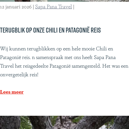
i
c
r
12 januari 2026
|
Sapa Pana Travel
|
s
a
d
e
l
e
e
r
Terugblik op onze Chili en Patagonië reis
x
e
p
h
T
Wij kunnen terugblikken op een hele mooie Chili en
e
o
e
Patagonië reis. n samenspraak met ons heeft Sapa Pana
r
o
r
Travel het reisgedeelte Patagonië samengesteld. Het was een
t
g
u
onvergetelijk reis!
i
t
g
s
e
b
Lees meer
e
p
l
u
i
n
k
t
o