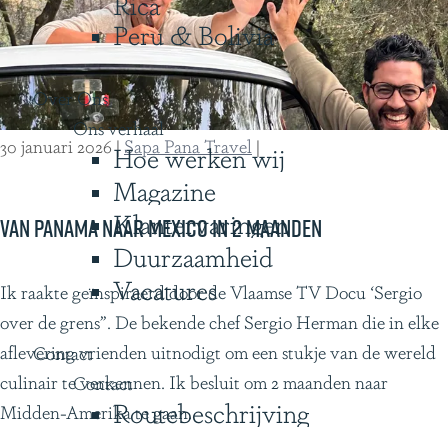
Rica
s
e
Peru & Bolivia
,
k
e
e
Over Ons
e
e
Ons verhaal
n
r
30 januari 2026
|
Sapa Pana Travel
|
Hoe werken wij
r
v
Magazine
e
a
Klantervaringen
i
r
Van Panama naar Mexico in 2 maanden
s
Duurzaamheid
i
d
Vacatures
n
V
Ik raakte geïnspireerd door de Vlaamse TV Docu ‘Sergio
o
g
a
over de grens”. De bekende chef Sergio Herman die in elke
o
d
n
aflevering vrienden uitnodigt om een stukje van de wereld
Contact
r
o
P
culinair te verkennen. Ik besluit om 2 maanden naar
Contact
G
o
Routebeschrijving
a
Midden-Amerika te gaan.
u
r
n