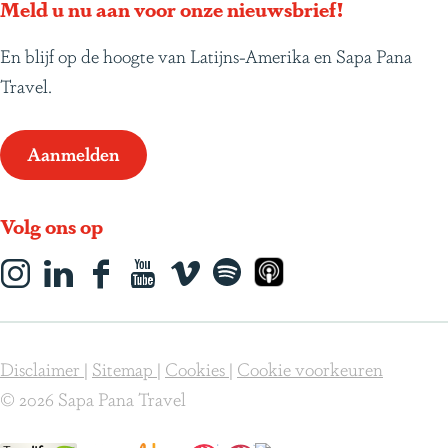
Meld u nu aan voor onze nieuwsbrief!
En blijf op de hoogte van Latijns-Amerika en Sapa Pana
Travel.
Aanmelden
Volg ons op
I
L
F
Y
s
S
A
n
i
a
o
o
p
p
s
n
c
u
c
o
p
t
k
e
T
i
t
l
Disclaimer
|
Sitemap
|
Cookies
|
Cookie voorkeuren
a
e
b
u
a
i
e
© 2026 Sapa Pana Travel
g
d
o
b
l
f
P