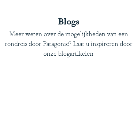
f
i
o
e
Blogs
r
C
m
h
Meer weten over de mogelijkheden van een
a
i
rondreis door Patagonië? Laat u inspireren door
t
l
onze blogartikelen
i
e
e
e
o
n
v
s
e
P
r
a
C
t
h
a
i
g