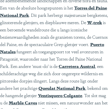
de adembenemende landschappen en diverse flora en fauna.
Een van de absolute hoogtepunten is het
Torres del Paine
National Park
. Dit park herbergt majestueuze bergketens,
glinsterende gletsjers, en diepblauwe meren. De
W-trek
is
een beroemde wandelroute die u langs iconische
bezienswaardigheden zoals de granieten torens, de Cuernos
del Paine, en de spectaculaire Grey-gletsjer voert.
Puerto
Natales
fungeert als toegangspoort tot veel avonturen in
Patagonië, waaronder naar het Torres del Paine National
Park. Een andere ‘must-do’ is de
Carretera Austral
, een
schilderachtige weg die zich door ongerepte wildernis en
pittoreske dorpjes slingert. Langs deze route ligt onder
andere het prachtige
Queulat National Park
, bekend om
de hangende gletsjer
Ventisquero Colgante
. Tot slot mag
u de
Marble Caves
niet missen, een natuurwonder aan het