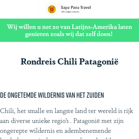
G
a
Wij willen u net zo van Latijns-Amerika laten
n
genieten zoals wij dat zelf doen!
a
a
Rondreis Chili Patagonië
r
d
e
h
De ongetemde wildernis van het Zuiden
o
m
Chili, het smalle en langste land ter wereld is rijk
e
aan diverse unieke regio’s . Patagonië met zijn
p
ongerepte wildernis en adembenemende
a