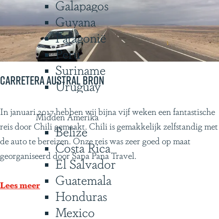
Galapagos
f
Guyana
j
e
Patagonië
e
Peru
n
Suriname
K
Carretera Austral Bron
Uruguay
a
r
C
In januari 2017 hebben wij bijna vijf weken een fantastische
Midden Amerika
e
a
reis door Chili gemaakt. Chili is gemakkelijk zelfstandig met
Belize
l
r
de auto te bereizen. Onze reis was zeer goed op maat
Costa Rica
r
georganiseerd door Sapa Pana Travel.
El Salvador
e
Guatemala
t
Lees meer
Honduras
e
Mexico
r