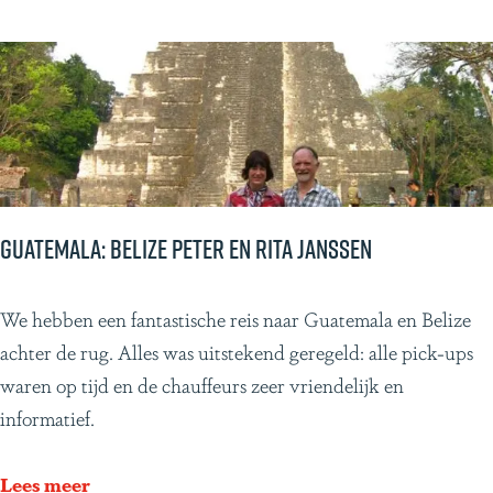
p
:
e
W
i
m
e
n
S
a
Guatemala: Belize Peter en Rita Janssen
n
d
G
We hebben een fantastische reis naar Guatemala en Belize
r
u
achter de rug. Alles was uitstekend geregeld: alle pick-ups
a
a
waren op tijd en de chauffeurs zeer vriendelijk en
B
t
informatief.
e
e
r
m
Lees meer