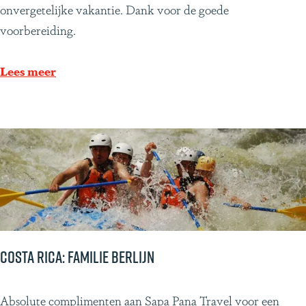
y
u
onvergetelijke vakantie. Dank voor de goede
,
a
voorbereiding.
J
d
a
o
Lees meer
k
r
k
e
o
n
e
G
n
a
W
l
i
a
l
p
l
a
Costa Rica: Familie Berlijn
y
g
o
C
Absolute complimenten aan Sapa Pana Travel voor een