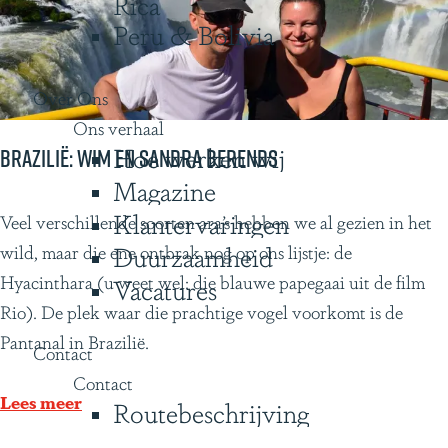
Rica
n
Peru & Bolivia
e
-
L
Over Ons
o
Ons verhaal
Hoe werken wij
u
Brazilië: Wim en Sandra Berends
s
Magazine
e
Klantervaringen
B
Veel verschillende soorten ara’s hebben we al gezien in het
n
r
Duurzaamheid
wild, maar die ene ontbrak nog op ons lijstje: de
P
a
Hyacinthara (u weet wel: die blauwe papegaai uit de film
Vacatures
h
z
Rio). De plek waar die prachtige vogel voorkomt is de
i
i
Pantanal in Brazilië.
Contact
l
l
Contact
i
i
Lees meer
Routebeschrijving
p
ë