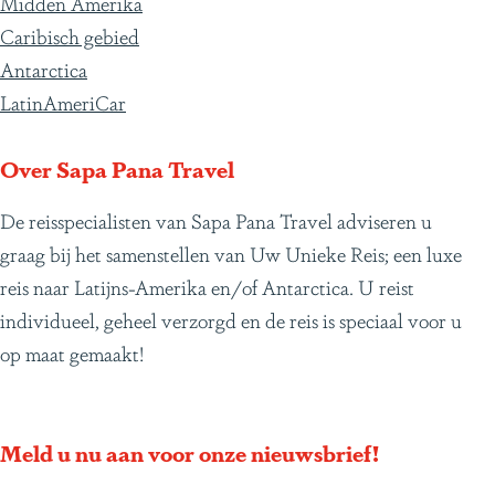
Midden Amerika
u
e
a
a
a
a
a
a
p
a
e
e
Caribisch gebied
w
v
g
g
g
g
g
g
a
g
v
B
Antarctica
P
o
i
i
i
i
i
i
g
i
o
e
LatinAmeriCar
o
r
n
n
n
n
n
n
i
n
l
r
n
i
a
a
a
a
a
a
n
a
g
l
Over Sapa Pana Travel
s
g
a
e
i
i
De reisspecialisten van Sapa Pana Travel adviseren u
e
n
j
o
graag bij het samenstellen van Uw Unieke Reis; een luxe
p
d
n
e
reis naar Latijns-Amerika en/of Antarctica. U reist
a
e
n
individueel, geheel verzorgd en de reis is speciaal voor u
g
p
op maat gemaakt!
i
a
n
g
a
i
Meld u nu aan voor onze nieuwsbrief!
n
a