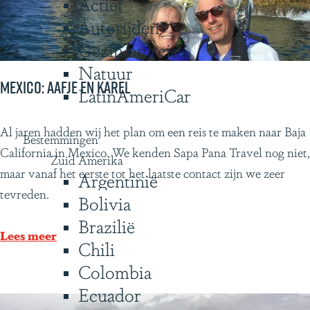
Actief
g
k
Autorijden
e
j
Gezin op reis
e
Natuur
?
Mexico: Aafje en Karel
LatinAmeriCar
M
Al jaren hadden wij het plan om een reis te maken naar Baja
Bestemmingen
e
California in Mexico. We kenden Sapa Pana Travel nog niet,
Zuid Amerika
x
maar vanaf het eerste tot het laatste contact zijn we zeer
Argentinië
i
tevreden.
Bolivia
c
Brazilië
o
Lees meer
Chili
:
Colombia
A
Ecuador
a