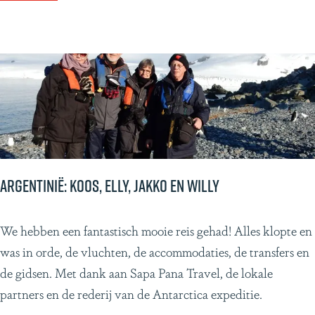
e
a
n
l
d
a
s
:
B
e
l
i
z
Argentinië: Koos, Elly, Jakko en Willy
e
P
A
We hebben een fantastisch mooie reis gehad! Alles klopte en
e
r
was in orde, de vluchten, de accommodaties, de transfers en
t
g
de gidsen. Met dank aan Sapa Pana Travel, de lokale
e
e
partners en de rederij van de Antarctica expeditie.
r
n