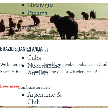
Nicaragua
a
Panama
A
u
s
Antarctica
t
Antarctica
r
a
Brazilië: Jan en Anita
Caribisch gebied
l
Cuba
B
B
Nederlandse
We kijken terug op een geweldige 3 weken vakantie in Zuid
r
r
Antillen
Brazilië. Een echte aanbeveling deze afwisselende reis!
o
a
n
z
Lees meer
Combinatiereizen
i
Argentinië &
l
Chili
i