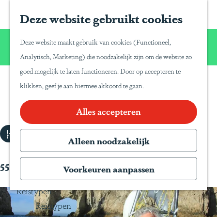
Home
Z
S
Deze website gebruikt cookies
G
Inspiratie
o
a
a
Reisinspiratie
Wij willen u net zo van Latijns-Amerika laten
e
p
Deze website maakt gebruik van cookies (Functioneel,
Blog
n
genieten zoals wij dat zelf doen!
k
a
Analytisch, Marketing) die noodzakelijk zijn om de website zo
Duurzaam reizen
a
e
P
goed mogelijk te laten functioneren. Door op accepteren te
a
Gente Mágica
n
a
klikken, geef je aan hiermee akkoord te gaan.
Klantervaringen
r
Inspiratiedagen
n
d
Alles accepteren
KLM Holland
a
e
Herald
W
T
Filter
h
Alleen noodzakelijk
Magazine
r
a
o
Webinars
a
t
55 t/m 63 van 65 resultaten
m
Voorkeuren aanpassen
v
z
e
e
Reistypen
o
p
l
Reistypen
e
a