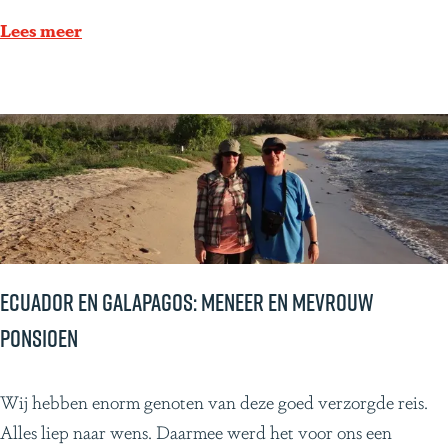
e
t
Lees meer
n
i
R
n
i
i
t
ë
a
:
J
K
a
o
n
o
s
s
Ecuador en Galapagos: Meneer en mevrouw
s
,
Ponsioen
e
E
n
l
E
Wij hebben enorm genoten van deze goed verzorgde reis.
l
c
Alles liep naar wens. Daarmee werd het voor ons een