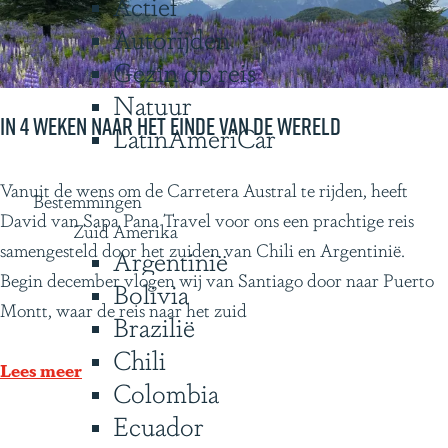
Actief
g
k
Autorijden
e
j
Gezin op reis
e
Natuur
?
In 4 weken naar het einde van de wereld
LatinAmeriCar
I
Vanuit de wens om de Carretera Austral te rijden, heeft
Bestemmingen
n
David van Sapa Pana Travel voor ons een prachtige reis
Zuid Amerika
4
samengesteld door het zuiden van Chili en Argentinië.
Argentinië
w
Begin december vlogen wij van Santiago door naar Puerto
Bolivia
e
Montt, waar de reis naar het zuid
Brazilië
k
Chili
e
Lees meer
Colombia
n
Ecuador
n