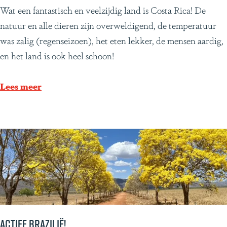
j
o
F
Wat een fantastisch en veelzijdig land is Costa Rica! De
k
m
a
natuur en alle dieren zijn overweldigend, de temperatuur
e
d
n
was zalig (regenseizoen), het eten lekker, de mensen aardig,
w
e
t
en het land is ook heel schoon!
i
B
a
j
r
s
Lees meer
n
a
t
e
s
i
n
i
s
i
l
c
n
R
h
P
i
e
a
d
r
t
e
e
a
i
Actief Brazilië!