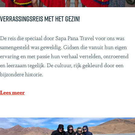
!
Verrassingsreis met het gezin!
V
De reis die speciaal door Sapa Pana Travel voor ons was
e
samengesteld was geweldig. Gidsen die vanuit hun eigen
r
ervaring en met passie hun verhaal vertelden, ontroerend
r
en leerzaam tegelijk. De cultuur, rijk gekleurd door een
a
bijzondere historie.
s
s
Lees meer
i
n
g
s