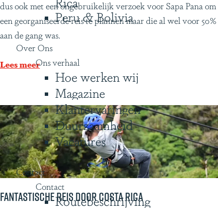
Rica
e
r
dus ook met een ongebruikelijk verzoek voor Sapa Pana om
Peru & Bolivia
n
a
een georganiseerde reis te plannen maar die al wel voor 50%
a
z
aan de gang was.
t
Over Ons
i
u
Ons verhaal
l
Lees meer
Hoe werken wij
u
i
r
Magazine
ë
e
Klantervaringen
r
n
e
Duurzaamheid
h
i
Vacatures
e
s
e
r
Contact
r
o
Contact
l
n
Fantastische reis door Costa Rica
Routebeschrijving
i
d