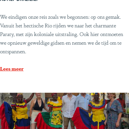
g
s
o
d
A
We eindigen onze reis zoals we begonnen: op ons gemak.
n
o
c
Vanuit het hectische Rio rijden we naar het charmante
i
o
t
Paraty, met zijn koloniale uitstraling. Ook hier ontmoeten
ë
r
i
we opnieuw geweldige gidsen en nemen we de tijd om te
C
e
ontspannen.
o
f
s
B
Lees meer
t
r
a
a
R
z
i
i
c
l
a
i
ë