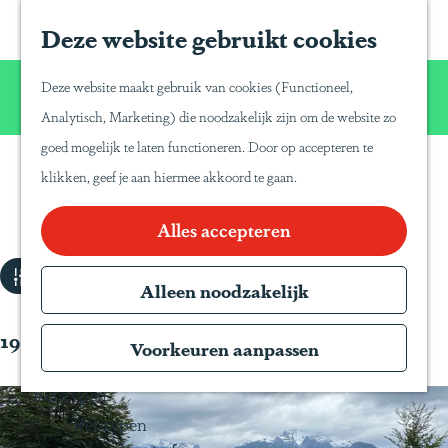
Home
Z
S
Deze website gebruikt cookies
G
Inspiratie
o
a
a
Reisinspiratie
Wij willen u net zo van Latijns-Amerika laten
e
p
Deze website maakt gebruik van cookies (Functioneel,
Blog
n
genieten zoals wij dat zelf doen!
k
a
Analytisch, Marketing) die noodzakelijk zijn om de website zo
Duurzaam reizen
a
e
P
goed mogelijk te laten functioneren. Door op accepteren te
a
Gente Mágica
n
a
klikken, geef je aan hiermee akkoord te gaan.
Klantervaringen
r
Inspiratiedagen
n
d
Alles accepteren
KLM Holland
a
e
Herald
W
T
Filter
h
Alleen noodzakelijk
Magazine
r
a
o
Webinars
a
t
19 t/m 27 van 65 resultaten
m
Voorkeuren aanpassen
v
z
e
e
Reistypen
o
p
l
Reistypen
e
a