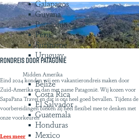
Galapagos
a
Guyana
a
r
Patagonië
h
Peru
e
Suriname
t
Uruguay
e
Rondreis door Patagonië
i
Midden Amerika
n
R
Eind 2024 konden wij een vakantierondreis maken door
Belize
d
o
Zuid-Amerika en dan met name Patagonië. Wij kozen voor
Costa Rica
e
n
SapaPana Travel en dat is ons heel goed bevallen. Tijdens de
El Salvador
v
d
voorbereidingen bleken zij heel flexibel mee te denken met
Guatemala
a
r
onze voorkeuren
Honduras
n
e
Mexico
d
i
Lees meer