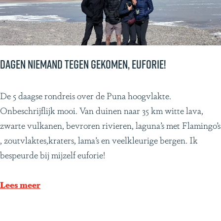
r
e
i
s
m
Dagen niemand tegen gekomen, euforie!
e
t
D
De 5 daagse rondreis over de Puna hoogvlakte.
h
a
Onbeschrijflijk mooi. Van duinen naar 35 km witte lava,
e
g
zwarte vulkanen, bevroren rivieren, laguna’s met Flamingo’s
t
e
, zoutvlaktes,kraters, lama’s en veelkleurige bergen. Ik
g
n
bespeurde bij mijzelf euforie!
e
n
z
i
Lees meer
i
e
n
m