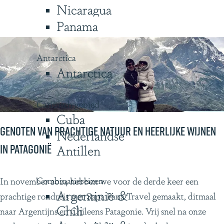
e
Nicaragua
s
w
Panama
d
e
o
r
o
Antarctica
e
r
Antarctica
l
P
d
a
Caribisch gebied
t
Cuba
a
Genoten van prachtige natuur en heerlijke wijnen
Nederlandse
g
in Patagonië
Antillen
o
n
G
Combinatiereizen
In november 2024 hebben we voor de derde keer een
i
Argentinië &
e
prachtige rondreis met Sapa Pana Travel gemaakt, ditmaal
ë
Chili
n
naar Argentijns en Chileens Patagonie. Vrij snel na onze