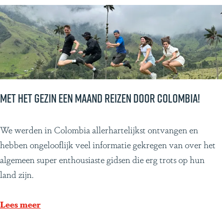
!
a
n
d
t
e
g
e
Met het gezin een maand reizen door Colombia!
n
g
M
We werden in Colombia allerhartelijkst ontvangen en
e
e
hebben ongelooflijk veel informatie gekregen van over het
k
t
algemeen super enthousiaste gidsen die erg trots op hun
o
h
land zijn.
m
e
e
t
Lees meer
n
g