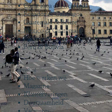
Costa Rica & Nicaragua
Ecuador & Galapagos
Guatemala & Belize
Mexico & Guatemala
Panama & Costa Rica
Peru & Bolivia
Over Ons
Ons verhaal
Hoe werken wij
Magazine
Klantervaringen
Duurzaamheid
Vacatures