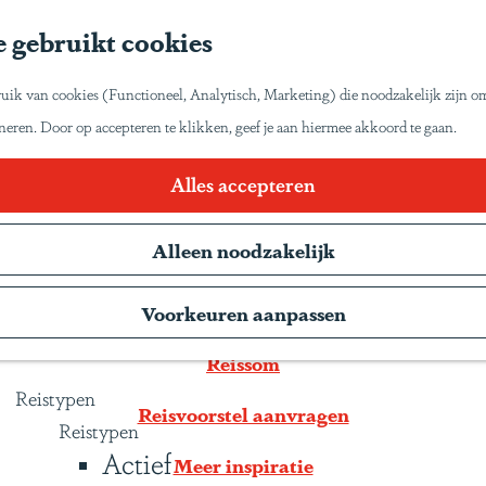
Home
 gebruikt cookies
Inspiratie
Reisinspiratie
et zo van Latijns-Amerika laten genieten zoals wij
uik van cookies (Functioneel, Analytisch, Marketing) die noodzakelijk zijn o
Blog
oneren. Door op accepteren te klikken, geef je aan hiermee akkoord te gaan.
Duurzaam reizen
Gente Mágica
Kleurrijk Colombia met huurauto
Alles accepteren
Inspiratiedagen
Alleen noodzakelijk
KLM Holland Herald
Magazine
Reisbeschrijving
Voorkeuren aanpassen
Webinars
Reissom
Reistypen
Reisvoorstel aanvragen
Reistypen
Actief
Meer inspiratie