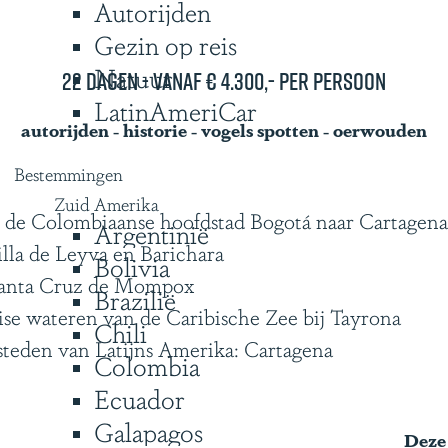
Autorijden
Gezin op reis
Natuur
22 dagen - vanaf € 4.300,- per persoon
LatinAmeriCar
autorijden - historie - vogels spotten - oerwouden
Bestemmingen
Zuid Amerika
n de Colombiaanse hoofdstad Bogotá naar Cartagena
Argentinië
illa de Leyva en Barichara
Bolivia
n Santa Cruz de Mompox
Brazilië
se wateren van de Caribische Zee bij Tayrona
Chili
teden van Latijns Amerika: Cartagena
Colombia
Ecuador
Galapagos
Deze 