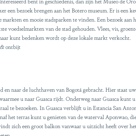
ïnteresseerd bent in geschiedenis, dan zijn het Museo de O
er een bezoek brengen aan het Botero museum. Er is een keu
uke markten en mooie stadsparken te vinden. Een bezoek aan h
ste voedselmarkten van de stad gehouden. Vlees, vis, groente
 u maar kunt bedenken wordt op deze lokale markt verkocht.
 & ontbijt
d en naar de luchthaven van Bogotá gebracht. Hier staat uw
r waarmee u naar Guasca rijdt. Onderweg naar Guasca kunt u
al te bezoeken. In Guasca verblijft u in Estancia San Anto
Vanaf het terras kunt u genieten van de waterval Aponwao, d
indt zich een groot balkon vanwaar u uitzicht heeft over he
ieten.