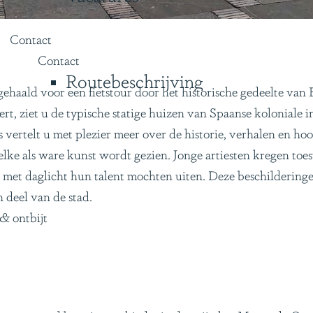
Contact
Contact
Routebeschrijving
haald voor een fietstour door het historische gedeelte van B
eert, ziet u de typische statige huizen van Spaanse koloniale
s vertelt u met plezier meer over de historie, verhalen en h
welke als ware kunst wordt gezien. Jonge artiesten kregen to
met daglicht hun talent mochten uiten. Deze beschilderinge
h deel van de stad.
 & ontbijt