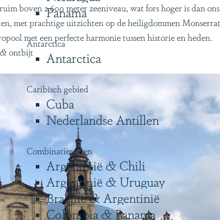
ruim boven 2.600 meter zeeniveau, wat fors hoger is dan ons
Panama
rken, met prachtige uitzichten op de heiligdommen Monserr
ropool met een perfecte harmonie tussen historie en heden.
Antarctica
 & ontbijt
Antarctica
Caribisch gebied
Cuba
Nederlandse Antillen
Combinatiereizen
Argentinië & Chili
Argentinië & Uruguay
Brazilië & Argentinië
Colombia & Panama