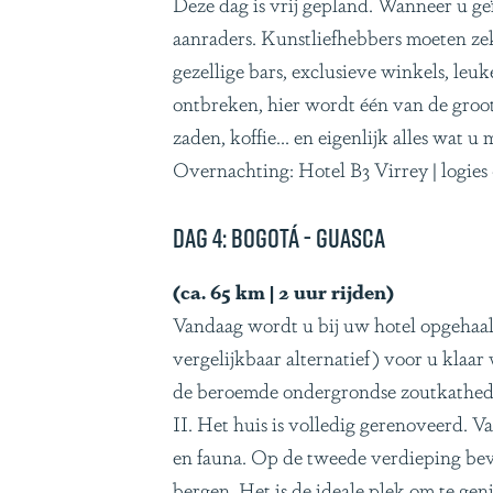
Deze dag is vrij gepland. Wanneer u ge
aanraders. Kunstliefhebbers moeten zek
gezellige bars, exclusieve winkels, le
ontbreken, hier wordt één van de groot
zaden, koffie... en eigenlijk alles wat
Overnachting: Hotel B3 Virrey | logies
Dag 4: Bogotá - Guasca
(ca. 65 km | 2 uur rijden)
Vandaag wordt u bij uw hotel opgehaal
vergelijkbaar alternatief) voor u klaa
de beroemde ondergrondse zoutkathedra
II. Het huis is volledig gerenoveerd. 
en fauna. Op de tweede verdieping bev
bergen. Het is de ideale plek om te gen