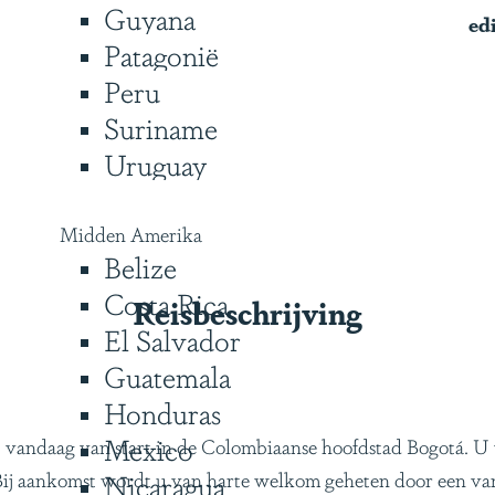
Guyana
ed
Patagonië
Peru
Suriname
Uruguay
Midden Amerika
Belize
Costa Rica
Reisbeschrijving
El Salvador
Guatemala
Honduras
Mexico
 vandaag van start in de Colombiaanse hoofdstad Bogotá. U
 Bij aankomst wordt u van harte welkom geheten door een v
Nicaragua