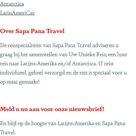
v
g
g
g
g
a
g
g
g
g
v
s
Antarctica
o
i
i
i
i
g
i
i
i
i
o
i
LatinAmeriCar
r
n
n
n
n
i
n
n
n
n
l
n
i
a
a
a
a
n
a
a
a
a
g
P
Over Sapa Pana Travel
g
a
e
e
De reisspecialisten van Sapa Pana Travel adviseren u
e
n
r
graag bij het samenstellen van Uw Unieke Reis; een luxe
p
d
u
reis naar Latijns-Amerika en/of Antarctica. U reist
a
e
individueel, geheel verzorgd en de reis is speciaal voor u
g
p
op maat gemaakt!
i
a
n
g
a
i
Meld u nu aan voor onze nieuwsbrief!
n
a
En blijf op de hoogte van Latijns-Amerika en Sapa Pana
Travel.