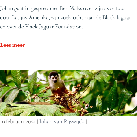
a
B
Johan gaat in gesprek met Ben Valks over zijn avontuur
n
e
door Latijns-Amerika, zijn zoektocht naar de Black Jaguar
P
n
en over de Black Jaguar Foundation.
a
V
n
a
Lees meer
a
l
m
k
a
s
o
v
e
r
B
19 februari 2021
|
Johan van Rijswijck
|
l
a