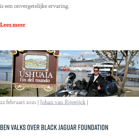
s
is een onvergetelijke ervaring.
o
p
Lees meer
g
a
n
g
o
p
d
e
22 februari 2021
|
Johan van Rijswijck
|
t
o
p
Ben Valks over Black Jaguar Foundation
v