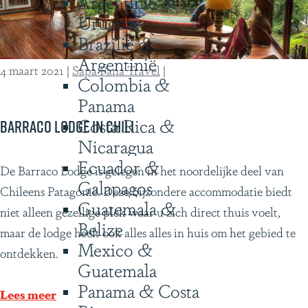
Argentinië &
a
Uruguay
r
Brazilië &
o
Argentinië
a
4 maart 2021
|
Sapa Pana Travel
|
Colombia &
d
Panama
t
Costa Rica &
r
Barraco lodge in Chili
Nicaragua
i
Ecuador &
p
B
De Barraco Lodge is gelegen in het noordelijke deel van
Galapagos
h
a
Chileens Patagonië. Deze bijzondere accommodatie biedt
Guatemala &
e
r
niet alleen gezellige plek waar u zich direct thuis voelt,
Belize
r
r
maar de lodge heeft ook alles alles in huis om het gebied te
Mexico &
i
a
ontdekken.
Guatemala
n
c
Panama & Costa
n
o
Lees meer