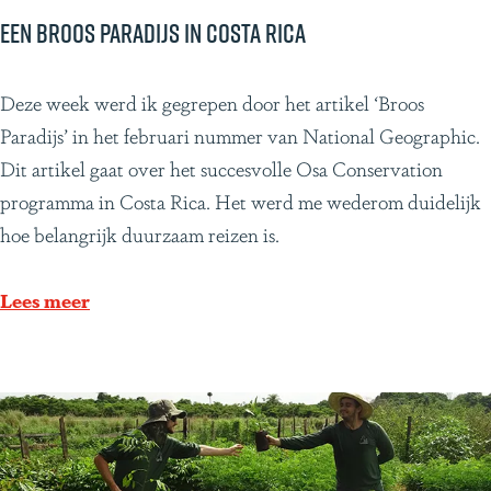
c
Een broos paradijs in Costa Rica
k
J
E
Deze week werd ik gegrepen door het artikel ‘Broos
a
e
Paradijs’ in het februari nummer van National Geographic.
g
n
Dit artikel gaat over het succesvolle Osa Conservation
u
b
programma in Costa Rica. Het werd me wederom duidelijk
a
r
hoe belangrijk duurzaam reizen is.
r
o
F
o
Lees meer
o
s
u
p
n
a
d
r
a
a
t