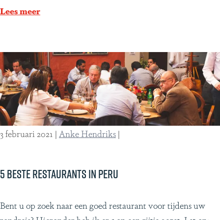
u
Lees meer
k
k
i
g
w
e
e
r
3 februari 2021
|
Anke Hendriks
|
z
i
e
5 beste restaurants in Peru
n
m
5
Bent u op zoek naar een goed restaurant voor tijdens uw
e
b
rondreis? Hieronder heb ik er 5 op een rijtje gezet. Let op: