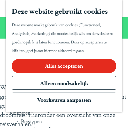
Home
Z
S
Deze website gebruikt cookies
G
Inspiratie
o
a
a
Reisinspiratie
Wij willen u net zo van Latijns-Amerika laten
e
p
Deze website maakt gebruik van cookies (Functioneel,
Blog
n
genieten zoals wij dat zelf doen!
k
a
Analytisch, Marketing) die noodzakelijk zijn om de website zo
Duurzaam reizen
a
e
P
goed mogelijk te laten functioneren. Door op accepteren te
a
Gente Mágica
n
a
klikken, geef je aan hiermee akkoord te gaan.
Blogs
r
Inspiratiedagen
n
d
Alles accepteren
KLM Holland
a
e
Herald
T
h
Alleen noodzakelijk
Magazine
r
Waar u naar toe gaat, zijn wij geweest. Wij delen
o
Webinars
a
graag onze reiservaringen en tips met u, die u kunt
m
Voorkeuren aanpassen
v
gebruiken voor het samenstellen van uw eigen
e
e
Reistypen
droomreis. Hieronder een overzicht van onze
p
l
Reistypen
reisverhalen.
a