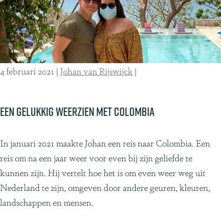
u
a
r
F
o
4 februari 2021
|
Johan van Rijswijck
|
u
n
d
Een gelukkig weerzien met Colombia
a
t
E
In januari 2021 maakte Johan een reis naar Colombia. Een
i
e
reis om na een jaar weer voor even bij zijn geliefde te
o
n
kunnen zijn. Hij vertelt hoe het is om even weer weg uit
n
g
Nederland te zijn, omgeven door andere geuren, kleuren,
e
landschappen en mensen.
l