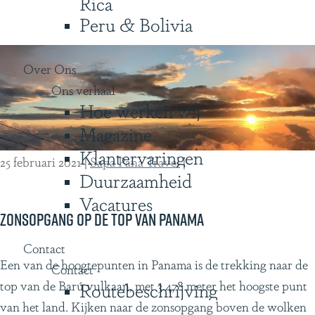
Rica
e
l
Peru & Bolivia
r
o
i
d
n
Over Ons
g
g
Ons verhaal
e
Hoe werken wij
e
i
n
Magazine
n
4
Klantervaringen
C
25 februari 2021
|
Sapa Pana Travel
|
h
Duurzaamheid
i
Vacatures
l
Zonsopgang op de top van Panama
i
Contact
Z
Een van de hoogtepunten in Panama is de trekking naar de
Contact
o
top van de Barú vulkaan, met 3.478 meter het hoogste punt
Routebeschrijving
n
van het land. Kijken naar de zonsopgang boven de wolken