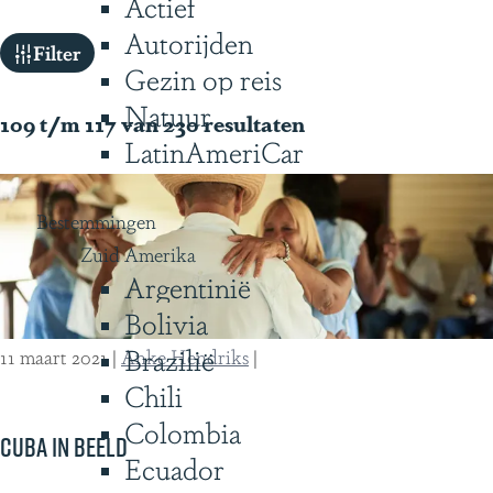
Actief
g
Autorijden
W
e
Filter
Gezin op reis
a
Natuur
t
109 t/m 117 van 230 resultaten
LatinAmeriCar
z
o
Bestemmingen
e
Zuid Amerika
k
Argentinië
j
Bolivia
e
Brazilië
11 maart 2021
|
Anke Hendriks
|
?
Chili
Colombia
Cuba in beeld
Ecuador