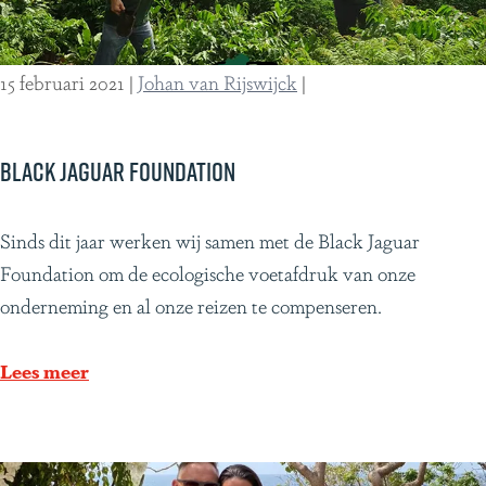
d
i
i
o
j
15 februari 2021
|
Johan van Rijswijck
|
n
s
i
n
Black Jaguar Foundation
C
o
B
Sinds dit jaar werken wij samen met de Black Jaguar
s
l
Foundation om de ecologische voetafdruk van onze
t
a
onderneming en al onze reizen te compenseren.
a
c
R
k
Lees meer
i
J
c
a
a
g