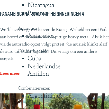
Nicaragua
Panama
Panamericana roadtrip herinneringen 4
Antarctica
P
We 'blazen' nog steeds over de Ruta 5. We hebben een iPod
Antarctica
a
aan boord en die staat vol met pittige heavy metal. Als ik het
n
via de autoradio opzet volgt protest: 'de muziek klinkt alsof
Caribisch gebied
a
de auto uit elkaar rammelt!' Dit vraagt om een andere
Cuba
m
aanpak.
Nederlandse
e
Antillen
r
Lees meer
i
c
Combinatiereizen
Argentinië &
a
Chili
n