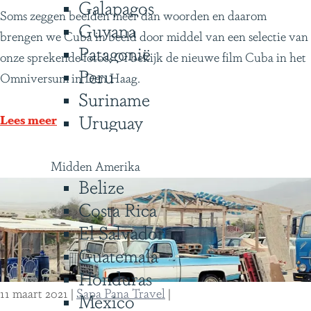
Galapagos
C
Soms zeggen beelden meer dan woorden en daarom
Guyana
u
brengen we Cuba in beeld door middel van een selectie van
Patagonië
b
onze sprekende foto’s. Of bekijk de nieuwe film Cuba in het
Peru
a
Omniversum in Den Haag.
Suriname
i
Uruguay
n
Lees meer
b
e
Midden Amerika
e
Belize
l
Costa Rica
d
El Salvador
Guatemala
Honduras
11 maart 2021
|
Sapa Pana Travel
|
Mexico