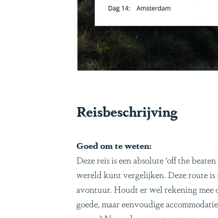
Reisbeschrijving
Goed om te weten:
Deze reis is een absolute ‘off the beat
wereld kunt vergelijken. Deze route is 
avontuur. Houdt er wel rekening mee d
goede, maar eenvoudige accommodaties. 
weten? Neem dan gerust
contact
met o