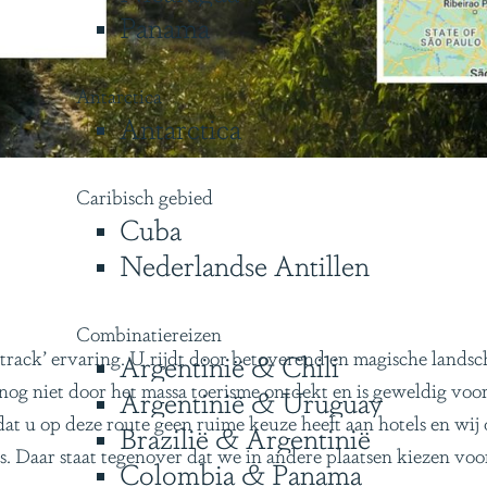
Panama
Antarctica
Antarctica
Caribisch gebied
Cuba
Nederlandse Antillen
Combinatiereizen
en track’ ervaring. U rijdt door betoverend en magische landsc
Argentinië & Chili
nog niet door het massa toerisme ontdekt en is geweldig voor 
Argentinië & Uruguay
at u op deze route geen ruime keuze heeft aan hotels en wi
Brazilië & Argentinië
Daar staat tegenover dat we in andere plaatsen kiezen voor i
Colombia & Panama
ns op.