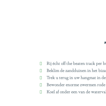
g
e
a
Rij écht off the beaten track pe
Beklim de zandduinen in het biz
Trek u terug in uw hangmat in de 
Bewonder enorme zwermen rode i
Koel af onder een van de waterva