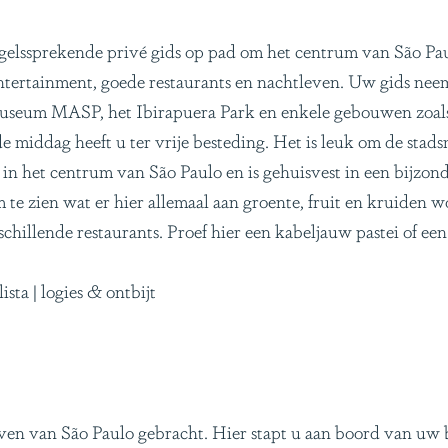
elssprekende privé gids op pad om het centrum van São Pau
entertainment, goede restaurants en nachtleven. Uw gids nee
useum MASP, het Ibirapuera Park en enkele gebouwen zoals 
de middag heeft u ter vrije besteding. Het is leuk om de sta
t in het centrum van São Paulo en is gehuisvest in een bijzo
te zien wat er hier allemaal aan groente, fruit en kruiden 
chillende restaurants. Proef hier een kabeljauw pastei of ee
ta | logies & ontbijt
ven van São Paulo gebracht. Hier stapt u aan boord van uw b