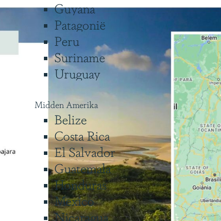
Guyana
Patagonië
Peru
Suriname
Uruguay
Midden Amerika
Belize
Costa Rica
El Salvador
Guatemala
Honduras
Mexico
Nicaragua