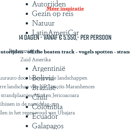
Autorijden
Meer inspiratie
Gezin op reis
Natuur
LatinAmeriCar
14 dagen - vanaf € 5.550,- per persoon
Bestemmingen
utorijden - off the beaten track - vogels spotten - stra
Zuid Amerika
Argentinië
Bolivia
r huurauto door betoverende landschappen
Brazilië
arre landschap van NP Lençóis Maranhences
strandplaatsjes Atins en Jericoacoara
Chili
bissen in de namiddag-zon
Colombia
llen in het regenwoud van Ubajara
Ecuador
Galapagos