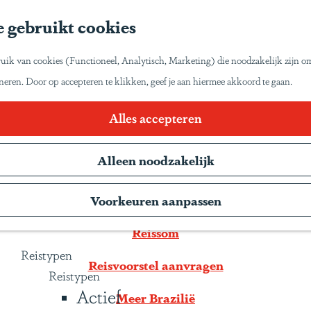
Home
 gebruikt cookies
Inspiratie
Reisinspiratie
et zo van Latijns-Amerika laten genieten zoals wij
uik van cookies (Functioneel, Analytisch, Marketing) die noodzakelijk zijn o
Blog
oneren. Door op accepteren te klikken, geef je aan hiermee akkoord te gaan.
Duurzaam reizen
Gente Mágica
Route van de emoties met huurauto
Alles accepteren
Inspiratiedagen
Alleen noodzakelijk
KLM Holland Herald
Magazine
Reisbeschrijving
Voorkeuren aanpassen
Webinars
Reissom
Reistypen
Reisvoorstel aanvragen
Reistypen
Actief
Meer Brazilië