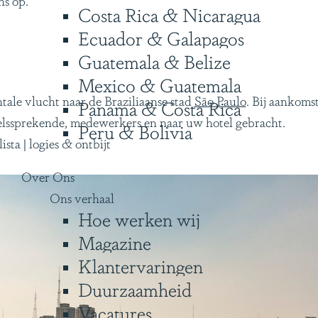
Costa Rica & Nicaragua
Ecuador & Galapagos
Guatemala & Belize
Mexico & Guatemala
ale vlucht naar de Braziliaanse stad
São Paulo
. Bij aankom
Panama & Costa Rica
elssprekende, medewerkers en naar uw hotel gebracht.
Peru & Bolivia
ta | logies & ontbijt
Over Ons
Ons verhaal
Hoe werken wij
Magazine
Klantervaringen
Duurzaamheid
Vacatures