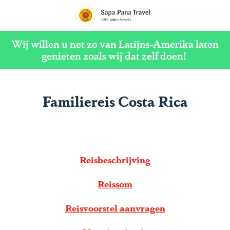
G
a
Wij willen u net zo van Latijns-Amerika laten
n
genieten zoals wij dat zelf doen!
a
a
Familiereis Costa Rica
r
d
e
h
Reisbeschrijving
o
m
Reissom
e
p
Reisvoorstel aanvragen
a