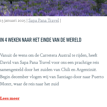
e
n
r
13 januari 2025
|
Sapa Pana Travel
|
e
i
s
In 4 weken naar het einde van de wereld
s
c
I
Vanuit de wens om de Carretera Austral te rijden, heeft
h
n
David van Sapa Pana Travel voor ons een prachtige reis
r
4
samengesteld door het zuiden van Chili en Argentinië.
i
w
Begin december vlogen wij van Santiago door naar Puerto
j
e
Montt, waar de reis naar het zuid
v
k
e
e
Lees meer
r
n