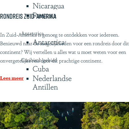
Nicaragua
e
Panama
n
Rondreis Zuid-Amerika
c
i
Antarctica
R
In Zuid-Amerika is genoeg te ontdekken voor iedereen.
Antarctica
a
o
Benieuwd naar de mogelijkheden voor een rondreis door dit
n
continent? Wij vertellen u alles wat u moet weten voor een
Caribisch gebied
d
onvergetelijke reis door dit prachtige continent.
Cuba
r
Nederlandse
e
Lees meer
Antillen
i
s
Z
Combinatiereizen
Argentinië &
u
Chili
i