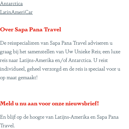
v
g
g
a
g
g
g
g
g
v
n
Antarctica
o
i
i
g
i
i
i
i
i
o
i
LatinAmeriCar
r
n
n
i
n
n
n
n
n
l
ë
i
a
a
n
a
a
a
a
a
g
Over Sapa Pana Travel
g
a
e
De reisspecialisten van Sapa Pana Travel adviseren u
e
n
graag bij het samenstellen van Uw Unieke Reis; een luxe
p
d
reis naar Latijns-Amerika en/of Antarctica. U reist
a
e
individueel, geheel verzorgd en de reis is speciaal voor u
g
p
op maat gemaakt!
i
a
n
g
a
i
Meld u nu aan voor onze nieuwsbrief!
n
a
En blijf op de hoogte van Latijns-Amerika en Sapa Pana
Travel.