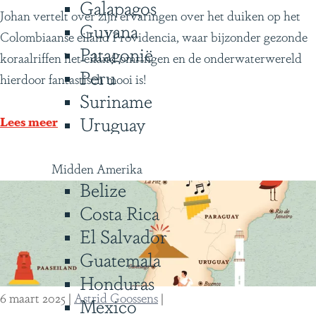
Galapagos
D
Johan vertelt over zijn ervaringen over het duiken op het
Guyana
u
Colombiaanse eiland Providencia, waar bijzonder gezonde
Patagonië
i
koraalriffen het eiland omringen en de onderwaterwereld
Peru
k
hierdoor fantastisch mooi is!
Suriname
e
Uruguay
n
Lees meer
b
i
Midden Amerika
j
Belize
P
Costa Rica
r
El Salvador
o
Guatemala
v
Honduras
i
6 maart 2025
|
Astrid Goossens
|
Mexico
d