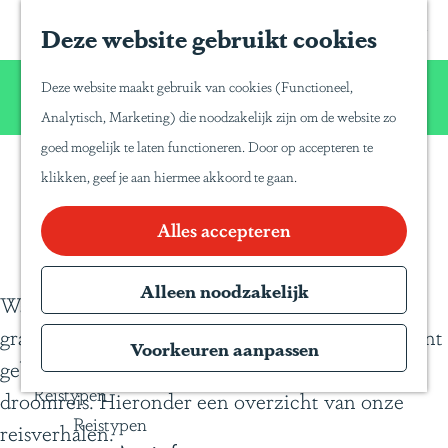
Home
Z
S
Deze website gebruikt cookies
G
Inspiratie
o
a
a
Reisinspiratie
Wij willen u net zo van Latijns-Amerika laten
e
p
Deze website maakt gebruik van cookies (Functioneel,
Blog
n
genieten zoals wij dat zelf doen!
k
a
Analytisch, Marketing) die noodzakelijk zijn om de website zo
Duurzaam reizen
a
e
P
goed mogelijk te laten functioneren. Door op accepteren te
a
Gente Mágica
n
a
klikken, geef je aan hiermee akkoord te gaan.
Blogs
r
Inspiratiedagen
n
d
Alles accepteren
KLM Holland
a
e
Herald
T
h
Alleen noodzakelijk
Magazine
r
Waar u naar toe gaat, zijn wij geweest. Wij delen
o
Webinars
a
graag onze reiservaringen en tips met u, die u kunt
m
Voorkeuren aanpassen
v
gebruiken voor het samenstellen van uw eigen
e
e
Reistypen
droomreis. Hieronder een overzicht van onze
p
l
Reistypen
reisverhalen.
a