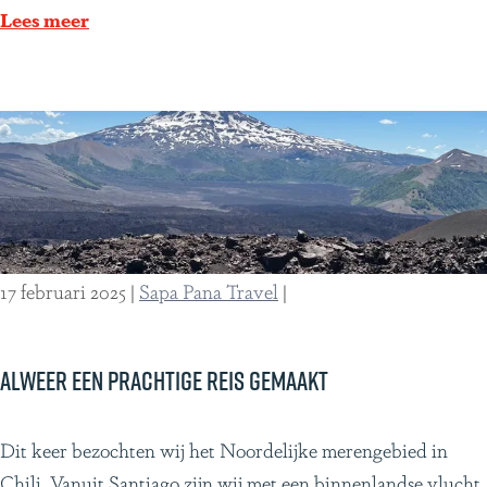
i
e
Lees meer
c
d
a
e
r
-
e
n
-
d
17 februari 2025
|
Sapa Pana Travel
|
o
c
h
Alweer een prachtige reis gemaakt
t
e
A
Dit keer bezochten wij het Noordelijke merengebied in
r
l
Chili. Vanuit Santiago zijn wij met een binnenlandse vlucht