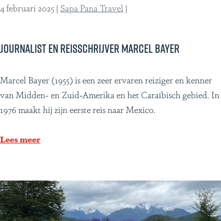
C
4 februari 2025
|
Sapa Pana Travel
|
o
s
t
Journalist en reisschrijver Marcel Bayer
a
R
J
Marcel Bayer (1955) is een zeer ervaren reiziger en kenner
i
o
van Midden- en Zuid-Amerika en het Caraïbisch gebied. In
c
u
1976 maakt hij zijn eerste reis naar Mexico.
a
r
n
Lees meer
a
l
i
s
t