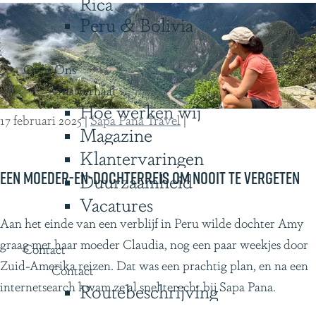
Rica
e
Peru & Bolivia
p
a
Over Ons
r
Ons verhaal
k
Hoe werken wij
e
17 februari 2025
|
Sapa Pana Travel
|
Magazine
n
Klantervaringen
i
n
Een moeder-en-dochterreis om nooit te vergeten
Duurzaamheid
C
Vacatures
o
E
Aan het einde van een verblijf in Peru wilde dochter Amy
s
e
graag met haar moeder Claudia, nog een paar weekjes door
Contact
t
n
Zuid-Amerika reizen. Dat was een prachtig plan, en na een
Contact
a
m
internetsearch kwam ze al snel terecht bij Sapa Pana.
Routebeschrijving
R
o