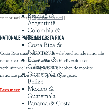
Argentinië &
d
Uruguay
-
Brazilië &
A
20 februari 2025
|
Sapa Pana Travel
|
Argentinië
m
Colombia &
e
Panama
r
Nationale parken in Costa Rica
Costa Rica &
i
Nicaragua
k
N
Costa Rica staat bekend om de vele beschermde nationale
Ecuador &
a
a
natuurparken met een schat aan biodiversiteit en
Galapagos
t
verbluffende landschappen. Wij hebben de mooiste
Guatemala &
i
nationale parken voor u op een rijtje gezet.
Belize
o
Mexico &
n
Lees meer
Guatemala
a
Panama & Costa
l