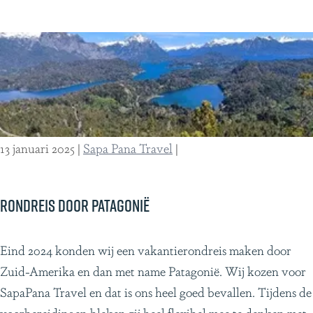
M
n
a
a
r
a
c
r
e
h
l
e
B
t
13 januari 2025
|
Sapa Pana Travel
|
a
e
y
i
e
n
Rondreis door Patagonië
r
d
e
R
Eind 2024 konden wij een vakantierondreis maken door
v
o
Zuid-Amerika en dan met name Patagonië. Wij kozen voor
a
n
SapaPana Travel en dat is ons heel goed bevallen. Tijdens de
n
d
voorbereidingen bleken zij heel flexibel mee te denken met