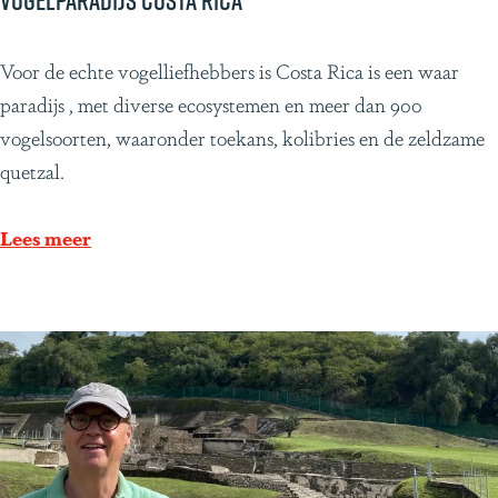
Vogelparadijs Costa Rica
r
e
g
r
V
Voor de echte vogelliefhebbers is Costa Rica is een waar
e
e
o
paradijs , met diverse ecosystemen en meer dan 900
t
i
g
vogelsoorten, waaronder toekans, kolibries en de zeldzame
e
s
e
quetzal.
n
g
l
e
p
Lees meer
m
a
a
r
a
a
k
d
t
i
j
s