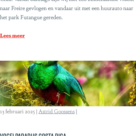
r
w
naar Freire gevlogen en vandaar uit met een huurauto naar
e
e
het park Futangue gereden.
i
e
s
r
Lees meer
o
e
m
e
n
n
o
p
o
r
i
a
t
c
t
h
13 februari 2025
|
Astrid Goossens
|
e
t
v
i
e
g