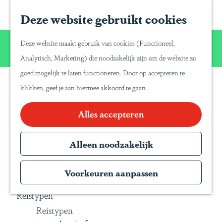
Home
Z
S
Deze website gebruikt cookies
G
Inspiratie
o
a
a
Reisinspiratie
Wij willen u net zo van Latijns-Amerika laten
e
p
Deze website maakt gebruik van cookies (Functioneel,
Blog
n
genieten zoals wij dat zelf doen!
k
a
Analytisch, Marketing) die noodzakelijk zijn om de website zo
Duurzaam reizen
a
e
P
goed mogelijk te laten functioneren. Door op accepteren te
a
Gente Mágica
n
a
klikken, geef je aan hiermee akkoord te gaan.
r
Inspiratiedagen
n
d
Alles accepteren
KLM Holland
a
e
Herald
T
h
Alleen noodzakelijk
Magazine
r
o
Webinars
a
m
Voorkeuren aanpassen
v
e
e
Reistypen
p
l
Reistypen
a