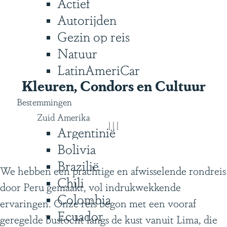
Actief
g
Autorijden
e
S
Gezin op reis
c
Natuur
r
LatinAmeriCar
o
Kleuren, Condors en Cultuur
l
Bestemmingen
l
Zuid Amerika
n
|
|
|
Argentinië
a
Bolivia
a
Brazilië
r
We hebben een prachtige en afwisselende rondreis
Chili
b
door Peru gemaakt, vol indrukwekkende
Colombia
e
ervaringen. Onze reis begon met een vooraf
Ecuador
n
geregelde bustocht langs de kust vanuit Lima, die