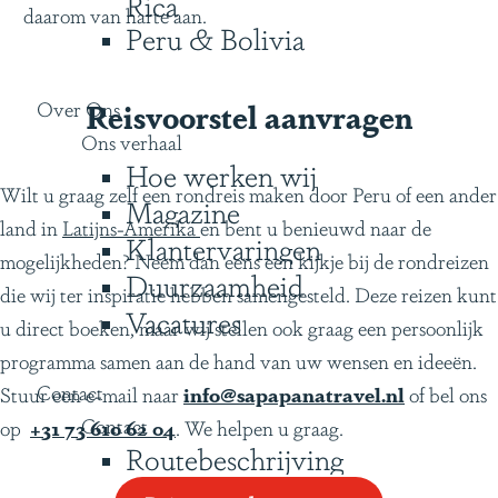
Rica
daarom van harte aan.
Peru & Bolivia
Over Ons
Reisvoorstel aanvragen
Ons verhaal
Hoe werken wij
Wilt u graag zelf een rondreis maken door Peru of een ander
Magazine
land in
Latijns-Amerika
en bent u benieuwd naar de
Klantervaringen
mogelijkheden? Neem dan eens een kijkje bij de rondreizen
Duurzaamheid
die wij ter inspiratie hebben samengesteld. Deze reizen kunt
Vacatures
u direct boeken, maar wij stellen ook graag een persoonlijk
programma samen aan de hand van uw wensen en ideeën.
Contact
Stuur een e-mail naar
info@sapapanatravel.nl
of bel ons
Contact
op
+31 73 610 62 04
. We helpen u graag.
Routebeschrijving