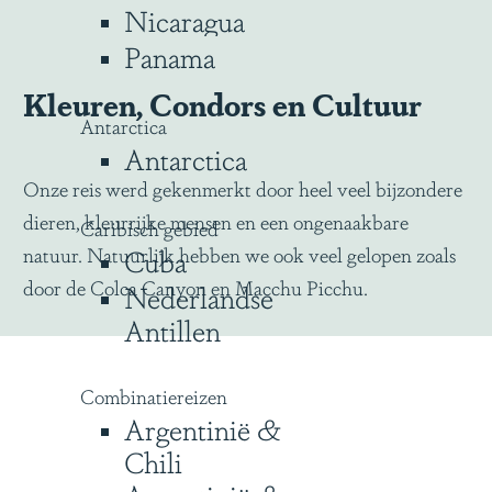
Nicaragua
Panama
Kleuren, Condors en Cultuur
Antarctica
Antarctica
Onze reis werd gekenmerkt door heel veel bijzondere
dieren, kleurrijke mensen en een ongenaakbare
Caribisch gebied
natuur. Natuurlijk hebben we ook veel gelopen zoals
Cuba
door de Colca Canyon en Macchu Picchu.
Nederlandse
Antillen
Combinatiereizen
Argentinië &
Chili