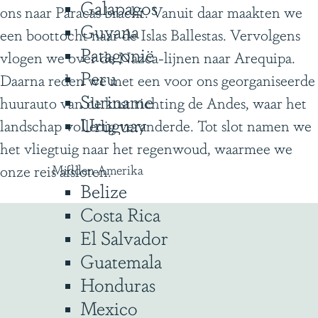
e
Galapagos
ons naar Paracas bracht. Vanuit daar maakten we
d
Guyana
een boottocht naar de Islas Ballestas. Vervolgens
e
Patagonië
vlogen we over de Nazca-lijnen naar Arequipa.
n
Peru
Daarna reden we met een voor ons georganiseerde
Suriname
huurauto van de kust richting de Andes, waar het
Uruguay
landschap volledig veranderde. Tot slot namen we
het vliegtuig naar het regenwoud, waarmee we
onze reis afsloten.
Midden Amerika
Belize
Costa Rica
El Salvador
Guatemala
Honduras
Mexico