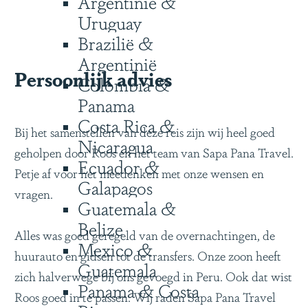
Argentinië &
Uruguay
Brazilië &
Argentinië
Persoonlijk advies
Colombia &
Panama
Costa Rica &
Bij het samenstellen van deze reis zijn wij heel goed
Nicaragua
geholpen door Roos en het team van Sapa Pana Travel.
Ecuador &
Petje af voor het meedenken met onze wensen en
Galapagos
vragen.
Guatemala &
Belize
Alles was goed geregeld van de overnachtingen, de
Mexico &
huurauto en gidsen tot de transfers. Onze zoon heeft
Guatemala
zich halverwege bij ons gevoegd in Peru. Ook dat wist
Panama & Costa
Roos goed in te passen. Wij raden Sapa Pana Travel