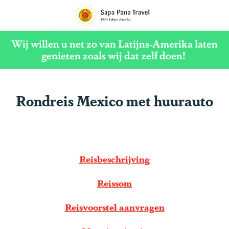
G
a
Wij willen u net zo van Latijns-Amerika laten
n
genieten zoals wij dat zelf doen!
a
a
Rondreis Mexico met huurauto
r
d
e
h
Reisbeschrijving
o
m
Reissom
e
p
Reisvoorstel aanvragen
a