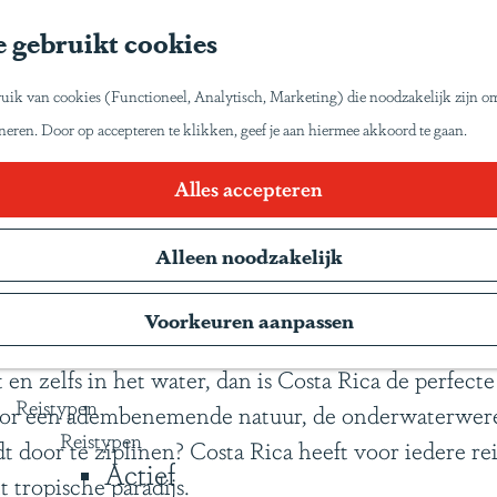
Home
 gebruikt cookies
Inspiratie
Reisinspiratie
et zo van Latijns-Amerika laten genieten zoals wij
uik van cookies (Functioneel, Analytisch, Marketing) die noodzakelijk zijn o
Blog
oneren. Door op accepteren te klikken, geef je aan hiermee akkoord te gaan.
Duurzaam reizen
Gente Mágica
Rica op land, door de lucht en in he
Alles accepteren
Inspiratiedagen
Alleen noodzakelijk
KLM Holland Herald
25 mei 2023
|
Sapa Pana Travel
|
|
Magazine
Voorkeuren aanpassen
Webinars
 en zelfs in het water, dan is Costa Rica de perfec
Reistypen
oor een adembenemende natuur, de onderwaterwere
Reistypen
t door te ziplinen? Costa Rica heeft voor iedere re
Actief
 tropische paradijs.