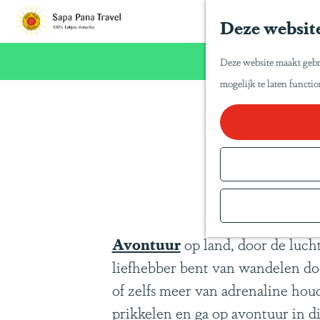
Deze website
G
a
Wij willen u n
Deze website maakt gebr
n
mogelijk te laten functi
a
a
Costa 
r
d
e
h
o
Avontuur
op land, door de lucht
m
liefhebber bent van wandelen d
e
of zelfs meer van adrenaline houd
p
a
prikkelen en ga op avontuur in dit