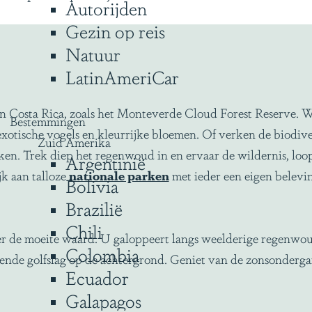
Autorijden
Gezin op reis
Natuur
LatinAmeriCar
 Costa Rica, zoals het Monteverde Cloud Forest Reserve. W
Bestemmingen
xotische vogels en kleurrijke bloemen. Of verken de biodive
Zuid Amerika
ken. Trek diep het regenwoud in en ervaar de wildernis, lo
Argentinië
ijk aan talloze
nationale parken
met ieder een eigen belevi
Bolivia
Brazilië
Chili
ker de moeite waard. U galoppeert langs weelderige regen
Colombia
sende golfslag op de achtergrond. Geniet van de zonsondergan
Ecuador
Galapagos