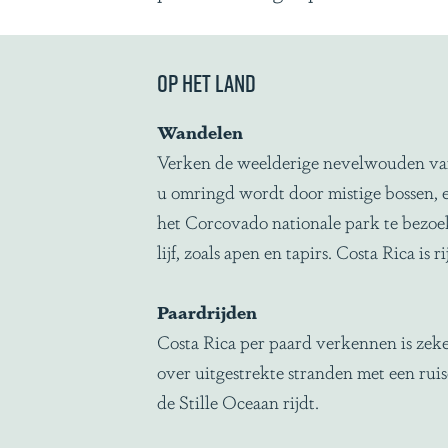
g
e
op het land
Wandelen
Verken de weelderige nevelwouden van
u omringd wordt door mistige bossen, e
het Corcovado nationale park te bezoe
lijf, zoals apen en tapirs. Costa Rica is r
Paardrijden
Costa Rica per paard verkennen is ze
over uitgestrekte stranden met een rui
de Stille Oceaan rijdt.