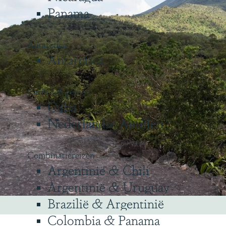
Panama
Antarctica
Antarctica
Caribisch gebied
Cuba
Nederlandse Antillen
Combinatiereizen
Argentinië & Chili
Argentinië & Uruguay
Brazilië & Argentinië
Colombia & Panama