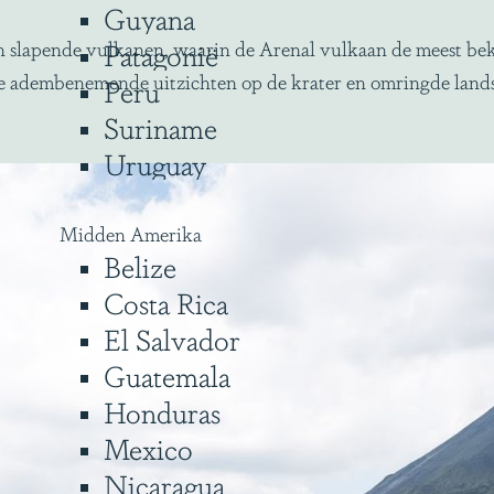
Guyana
en slapende vulkanen, waarin de Arenal vulkaan de meest bek
Patagonië
e adembenemende uitzichten op de krater en omringde lands
Peru
Suriname
Uruguay
Midden Amerika
Belize
Costa Rica
El Salvador
Guatemala
Honduras
Mexico
Nicaragua