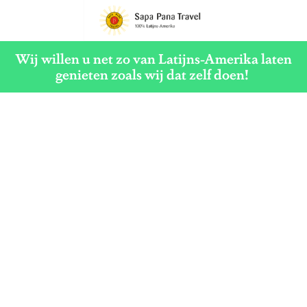
G
a
Wij willen u net zo van Latijns-Amerika laten
n
genieten zoals wij dat zelf doen!
a
a
r
d
e
h
o
m
e
p
a