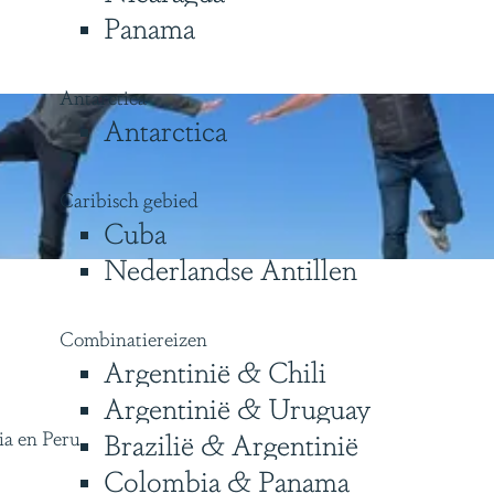
Panama
Antarctica
Antarctica
Caribisch gebied
Cuba
Nederlandse Antillen
Combinatiereizen
Argentinië & Chili
Argentinië & Uruguay
ia en Peru.
Brazilië & Argentinië
Colombia & Panama