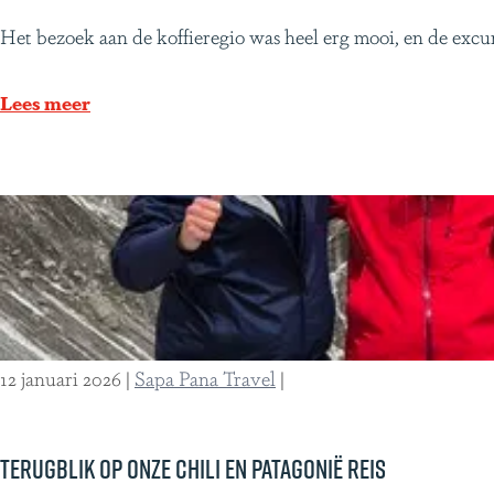
w
j
E
Het bezoek aan de koffieregio was heel erg mooi, en de excurs
i
o
e
t
u
n
Lees meer
h
r
r
l
n
e
o
e
i
c
y
s
a
w
m
l
i
e
e
t
t
x
h
m
12 januari 2026
|
Sapa Pana Travel
|
p
l
e
e
o
e
r
c
r
Terugblik op onze Chili en Patagonië reis
t
a