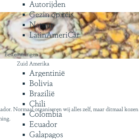
Autorijden
Gezin op reis
Natuur
LatinAmeriCar
Bestemmingen
Zuid Amerika
Argentinië
Bolivia
Brazilië
Chili
ador. Normaal organiseren wij alles zelf, maar ditmaal kozen
Colombia
ming.
Ecuador
Galapagos