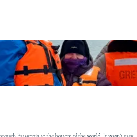
hrough Patagonia to the bottom of the world. It wasn’t easy