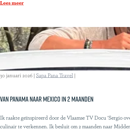
d
z
Lees meer
e
e
M
u
a
n
y
i
a
e
’
k
s
e
,
e
30 januari 2026
|
Sapa Pana Travel
|
e
r
e
v
n
a
Van Panama naar Mexico in 2 maanden
r
r
e
i
V
Ik raakte geïnspireerd door de Vlaamse TV Docu ‘Sergio ove
i
n
a
culinair te verkennen. Ik besluit om 2 maanden naar Midde