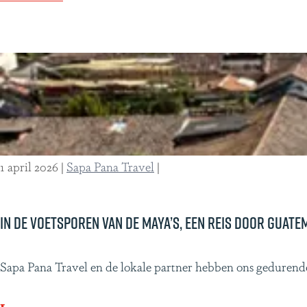
e
v
A
e
m
r
a
V
z
a
o
n
n
d
e
e
1 april 2026
|
Sapa Pana Travel
|
t
A
o
m
t
In de voetsporen van de Maya’s, een reis door Guate
a
d
z
e
o
I
Sapa Pana Travel en de lokale partner hebben ons gedurende
G
n
n
a
e
d