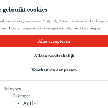
Home
 gebruikt cookies
Inspiratie
Reisinspiratie
et zo van Latijns-Amerika laten genieten zoals wij
uik van cookies (Functioneel, Analytisch, Marketing) die noodzakelijk zijn o
Blog
oneren. Door op accepteren te klikken, geef je aan hiermee akkoord te gaan.
Duurzaam reizen
Gente Mágica
Blogs
Alles accepteren
Inspiratiedagen
Alleen noodzakelijk
KLM Holland Herald
Magazine
weest. Wij delen graag onze reiservaringen en tips 
Voorkeuren aanpassen
Webinars
roomreis. Hieronder een overzicht van onze reisve
Reistypen
Reistypen
Actief