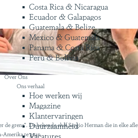
Costa Rica & Nicaragua
Ecuador & Galapagos
Guatemala & Belize
Mexico & Guatemala
Panama & Costa Rica
Peru & Bolivia
Over Ons
Ons verhaal
Hoe werken wij
Magazine
Klantervaringen
Duurzaamheid
r de grens”. De bekende chef Sergio Herman die in elke afl
n-Amerika te gaan.
Vacatures