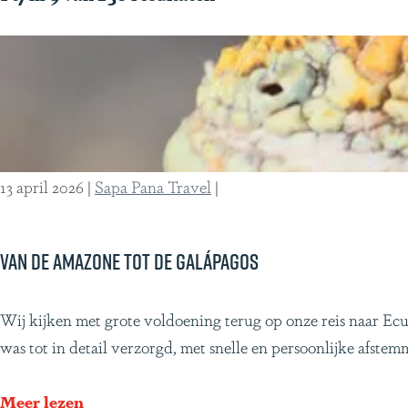
g
z
e
o
e
k
j
e
13 april 2026
|
Sapa Pana Travel
|
?
Van de Amazone tot de Galápagos
V
Wij kijken met grote voldoening terug op onze reis naar Ecu
a
was tot in detail verzorgd, met snelle en persoonlijke afstem
n
d
o
Meer lezen