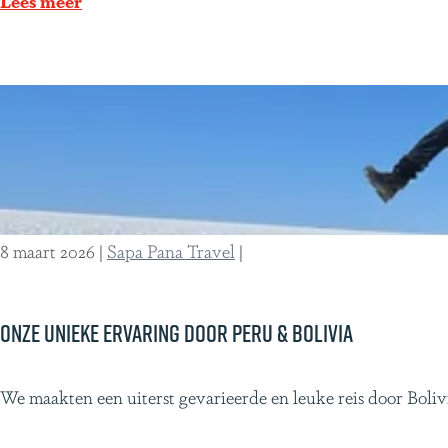
Lees meer
l
t
e
á
o
v
p
t
o
a
d
e
g
e
t
o
G
s
s
a
p
l
o
8 maart 2026
|
Sapa Pana Travel
|
á
r
p
e
a
n
Onze unieke ervaring door Peru & Bolivia
g
v
o
a
O
We maakten een uiterst gevarieerde en leuke reis door Boliv
s
n
n