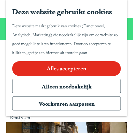
Home
Z
S
Deze website gebruikt cookies
G
Inspiratie
o
a
a
Reisinspiratie
Wij willen u net zo van Latijns-Amerika laten
e
p
Deze website maakt gebruik van cookies (Functioneel,
Blog
n
genieten zoals wij dat zelf doen!
k
a
Analytisch, Marketing) die noodzakelijk zijn om de website zo
Duurzaam reizen
a
e
P
goed mogelijk te laten functioneren. Door op accepteren te
a
Gente Mágica
n
a
klikken, geef je aan hiermee akkoord te gaan.
Southamericar classics
r
Inspiratiedagen
n
d
Alles accepteren
KLM Holland
a
e
Herald
T
h
Alleen noodzakelijk
Magazine
r
o
Webinars
a
Een terugblik van de Southamericar classics in
m
Voorkeuren aanpassen
v
2014
e
e
Reistypen
p
l
Reistypen
a