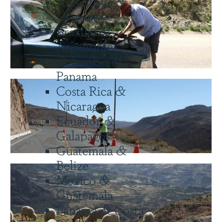
Argentinië &
Uruguay
Brazilië &
Argentinië
Colombia &
Panama
Costa Rica &
Nicaragua
Ecuador &
Galapagos
Guatemala &
Belize
Mexico &
Guatemala
Panama & Costa