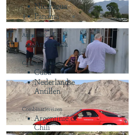
Nicaragua
Panama
Antarctica
Antarctica
Caribisch gebied
Cuba
Nederlandse
Antillen
Combinatiereizen
Argentinië &
Chili