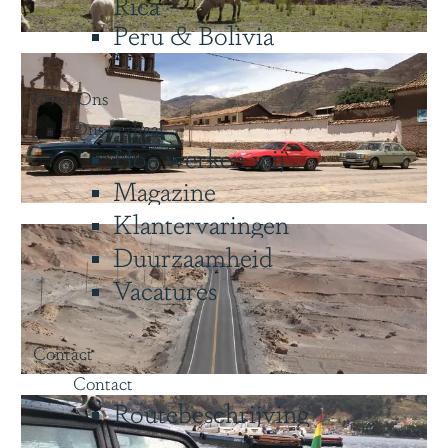
Rica
Peru & Bolivia
Over Ons
Ons verhaal
Hoe werken wij
Magazine
Klantervaringen
Duurzaamheid
Vacatures
Contact
Contact
Routebeschrijving