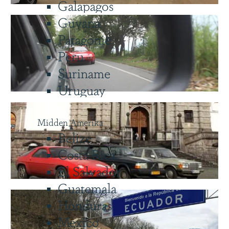
Galapagos
Guyana
Patagonië
Peru
Suriname
Uruguay
Midden Amerika
Belize
Costa Rica
El Salvador
Guatemala
Honduras
Mexico