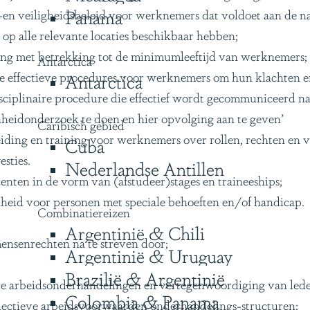
Panama
n veiligheidsbeleid voor werknemers dat voldoet aan de na
op alle relevante locaties beschikbaar hebben;
ing met betrekking tot de minimumleeftijd van werknemers;
Antarctica
effectieve procedures voor werknemers om hun klachten e
Antarctica
sciplinaire procedure die effectief wordt gecommuniceerd n
eidonderzoek te doen en hier opvolging aan te geven’
Caribisch gebied
iding en training voor werknemers over rollen, rechten en
Cuba
sties.
Nederlandse Antillen
nten in de vorm van (afstudeer)stages en traineeships;
eid voor personen met speciale behoeften en/of handicap.
Combinatiereizen
Argentinië & Chili
ensenrechten na te streven door;
Argentinië & Uruguay
Brazilië & Argentinië
ve arbeidsonderhandelingen en vertegenwoordiging van led
Colombia & Panama
llectieve arbeidsvoorwaarden onderhandelings-structuren;