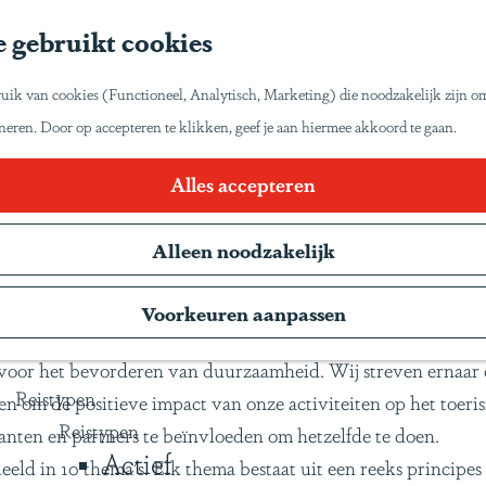
Home
 gebruikt cookies
Inspiratie
Reisinspiratie
et zo van Latijns-Amerika laten genieten zoals wij
uik van cookies (Functioneel, Analytisch, Marketing) die noodzakelijk zijn o
Blog
oneren. Door op accepteren te klikken, geef je aan hiermee akkoord te gaan.
Duurzaam reizen
Gente Mágica
urzaamheidsbeleid Sapa Pana Trav
Alles accepteren
Inspiratiedagen
Alleen noodzakelijk
KLM Holland Herald
Magazine
t verschillende belanghebbenden in het toerisme, namelijk co
Voorkeuren aanpassen
Webinars
 en attracties, begrijpt Sapa Pana Travel onze sleutelrol en
n voor het bevorderen van duurzaamheid. Wij streven ernaa
Reistypen
n om de positieve impact van onze activiteiten op het toeri
Reistypen
anten en partners te beïnvloeden om hetzelfde te doen.
Actief
d in 10 thema's. Elk thema bestaat uit een reeks principes e