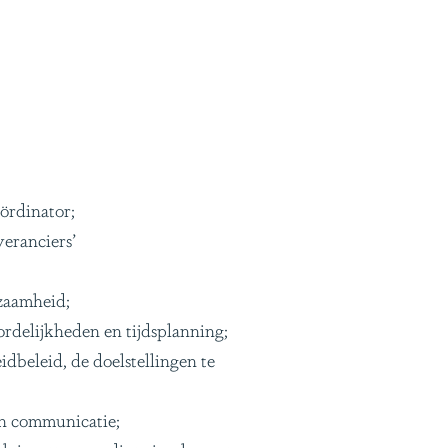
ördinator;
eranciers’
rzaamheid;
rdelijkheden en tijdsplanning;
eleid, de doelstellingen te
en communicatie;