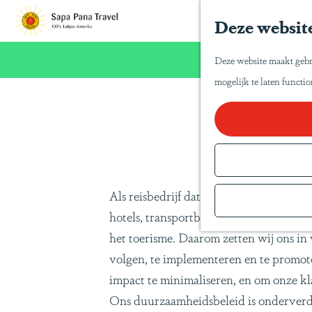
Deze website
G
a
Wij willen u n
Deze website maakt gebr
n
mogelijk te laten functi
a
a
Du
r
d
e
Als reisbedrijf dat zich bezighoudt me
h
hotels, transportbedrijven, restaurants
o
het toerisme. Daarom zetten wij ons i
m
volgen, te implementeren en te promote
e
impact te minimaliseren, en om onze kl
p
Ons duurzaamheidsbeleid is onderverdeel
a