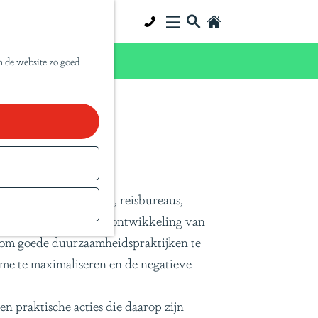
Z
S
o
a
 dat zelf doen!
e
p
m de website zo goed
k
a
e
P
el
n
a
n
a
T
nsumenten, reisgidsen, reisbureaus,
r
 invloed in de duurzame ontwikkeling van
a
r om goede duurzaamheidspraktijken te
v
sme te maximaliseren en de negatieve
e
l
n praktische acties die daarop zijn