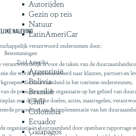
Autorijden
Gezin op reis
Natuur
lijke naleving
LatinAmeriCar
aatschappelijk verantwoord ondernemen door;
Bestemmingen
Zuid Amerika
e verantwoordelijk is voor de taken van de duurzaamheidsco
Argentinië
ie die wordt gecommuniceerd naar klanten, partners en lev
Bolivia
kgroepen die duurzaamheid in het toerisme ondersteunen;
Brazilië
van de prestaties van de organisatie op het gebied van duu
Chili
eplan met duidelijke doelen, acties, maatregelen, verantwoo
erde procedures om de implementatie van het duurzaamheidb
Colombia
Ecuador
 de organisatie in duurzaamheid door openbare rapportage 
Galapagos