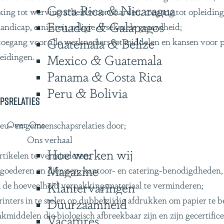
Costa Rica & Nicaragua
king tot werving arbeidsvoorwaarden, toegang tot opleiding 
Ecuador & Galapagos
handicap, etniciteit, religie of seksuele geaardheid;
Guatemala & Belize
 toegang voor alle werknemers tot middelen en kansen voor 
eidingen.
Mexico & Guatemala
Panama & Costa Rica
Peru & Bolivia
apsrelaties
Over Ons
ieu- en gemeenschapsrelaties door;
Ons verhaal
Hoe werken wij
tikelen te verminderen;
Magazine
goederen en diensten, kantoor- en catering-benodigdheden,
Klantervaringen
 de hoeveelheid verpakkingsmateriaal te verminderen;
nters in te stelen op dubbelzijdig afdrukken om papier te b
Duurzaamheid
iddelen die biologisch afbreekbaar zijn en zijn gecertifice
Vacatures