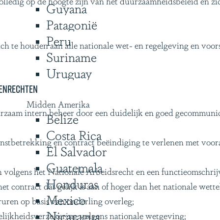
olledig op de hoogte zijn van het duurzaamheidsbeleid en zi
Guyana
Patagonië
Peru
ch te houden aan alle nationale wet- en regelgeving en voors
Suriname
Uruguay
senrechten
Midden Amerika
urzaam intern beheer door een duidelijk en goed gecommunice
Belize
Costa Rica
nstbetrekking en contract beëindiging te verlenen met voo
El Salvador
Guatemala
olgens het Nationale Arbeidsrecht en een functieomschrijv
Honduras
et contract dat gelijk is aan of hoger dan het nationale wettel
Mexico
uren op basis van onderling overleg;
Nicaragua
lijkheidsverzekering volgens nationale wetgeving;