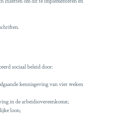
ch inzetten om dit te implementeren en
chriften.
erd sociaal beleid door:
rafgaande kennisgeving van vier weken
ing in de arbeidsovereenkomst;
ijke loon;