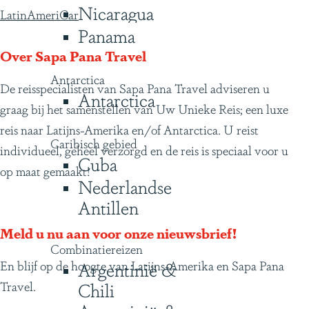
Nicaragua
LatinAmeriCar
Panama
Over Sapa Pana Travel
Antarctica
De reisspecialisten van Sapa Pana Travel adviseren u
Antarctica
graag bij het samenstellen van Uw Unieke Reis; een luxe
reis naar Latijns-Amerika en/of Antarctica. U reist
Caribisch gebied
individueel, geheel verzorgd en de reis is speciaal voor u
Cuba
op maat gemaakt!
Nederlandse
Antillen
Meld u nu aan voor onze nieuwsbrief!
Combinatiereizen
En blijf op de hoogte van Latijns-Amerika en Sapa Pana
Argentinië &
Travel.
Chili