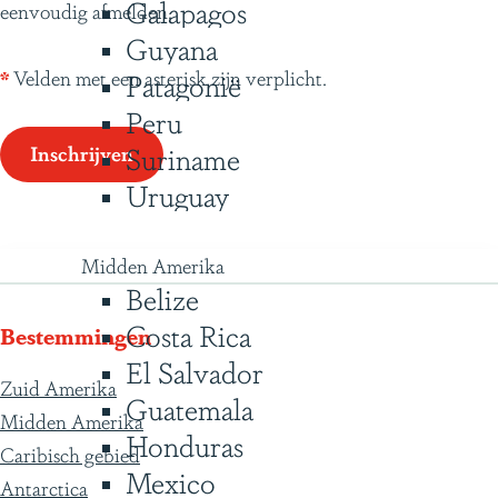
Galapagos
eenvoudig afmelden.
t
Guyana
*
Velden met een asterisk zijn verplicht.
Patagonië
Peru
Suriname
Inschrijven
Uruguay
Midden Amerika
Belize
Costa Rica
Bestemmingen
El Salvador
Zuid Amerika
Guatemala
Midden Amerika
Honduras
Caribisch gebied
Mexico
Antarctica