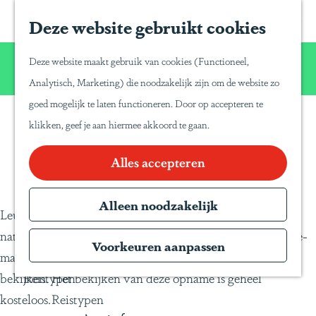
Home
Z
S
Deze website gebruikt cookies
G
Inspiratie
o
a
a
Reisinspiratie
Wij willen u net zo van Latijns-Amerika laten
e
p
Deze website maakt gebruik van cookies (Functioneel,
Blog
n
genieten zoals wij dat zelf doen!
k
a
Analytisch, Marketing) die noodzakelijk zijn om de website zo
Duurzaam reizen
a
e
P
goed mogelijk te laten functioneren. Door op accepteren te
a
Gente Mágica
n
a
klikken, geef je aan hiermee akkoord te gaan.
Aanmelden webinar Ecuador
r
Inspiratiedagen
n
d
Alles accepteren
KLM Holland
a
e
Herald
T
h
Alleen noodzakelijk
Magazine
r
Leuk dat u onze online presentatie; Ecuador; historisch,
o
Webinars
a
natuurlijk en cultureel wilt bekijken. Laat hieronder uw e-
m
Voorkeuren aanpassen
v
mailadres achter en u kunt daarna de opname direct
e
e
bekijken. Het bekijken van deze opname is geheel
Reistypen
p
l
kosteloos.
Reistypen
a