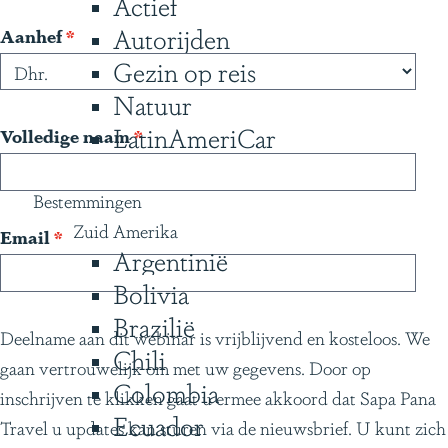
Actief
g
Autorijden
v
Aanhef
*
e
e
Gezin op reis
r
Natuur
p
LatinAmeriCar
v
Volledige naam
*
l
e
i
r
Bestemmingen
c
p
Zuid Amerika
v
Email
*
h
Argentinië
l
e
t
i
Bolivia
r
c
Brazilië
p
Deelname aan dit webinar is vrijblijvend en kosteloos. We
h
Chili
l
gaan vertrouwelijk om met uw gegevens. Door op
t
i
Colombia
inschrijven te klikken gaat u ermee akkoord dat Sapa Pana
c
Ecuador
Travel u updates kan sturen via de nieuwsbrief. U kunt zich
h