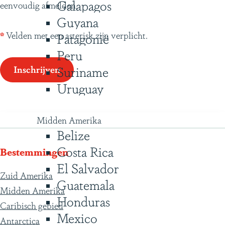
Galapagos
eenvoudig afmelden.
t
Guyana
*
Velden met een asterisk zijn verplicht.
Patagonië
Peru
Suriname
Inschrijven
Uruguay
Midden Amerika
Belize
Costa Rica
Bestemmingen
El Salvador
Zuid Amerika
Guatemala
Midden Amerika
Honduras
Caribisch gebied
Mexico
Antarctica