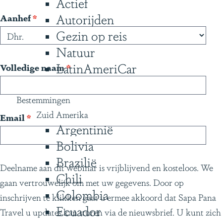
Actief
g
Autorijden
v
Aanhef
*
e
e
Gezin op reis
r
Natuur
p
LatinAmeriCar
v
Volledige naam
*
l
e
i
r
Bestemmingen
c
p
Zuid Amerika
v
Email
*
h
Argentinië
l
e
t
i
Bolivia
r
c
Brazilië
p
Deelname aan dit webinar is vrijblijvend en kosteloos. We
h
Chili
l
gaan vertrouwelijk om met uw gegevens. Door op
t
i
Colombia
inschrijven te klikken gaat u ermee akkoord dat Sapa Pana
c
Ecuador
Travel u updates kan sturen via de nieuwsbrief. U kunt zich
h