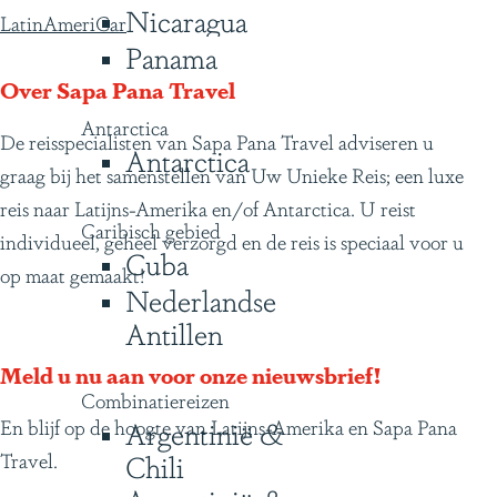
Nicaragua
LatinAmeriCar
Panama
Over Sapa Pana Travel
Antarctica
De reisspecialisten van Sapa Pana Travel adviseren u
Antarctica
graag bij het samenstellen van Uw Unieke Reis; een luxe
reis naar Latijns-Amerika en/of Antarctica. U reist
Caribisch gebied
individueel, geheel verzorgd en de reis is speciaal voor u
Cuba
op maat gemaakt!
Nederlandse
Antillen
Meld u nu aan voor onze nieuwsbrief!
Combinatiereizen
En blijf op de hoogte van Latijns-Amerika en Sapa Pana
Argentinië &
Travel.
Chili