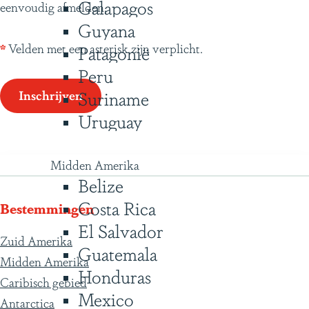
Galapagos
eenvoudig afmelden.
t
Guyana
*
Velden met een asterisk zijn verplicht.
Patagonië
Peru
Suriname
Inschrijven
Uruguay
Midden Amerika
Belize
Costa Rica
Bestemmingen
El Salvador
Zuid Amerika
Guatemala
Midden Amerika
Honduras
Caribisch gebied
Mexico
Antarctica