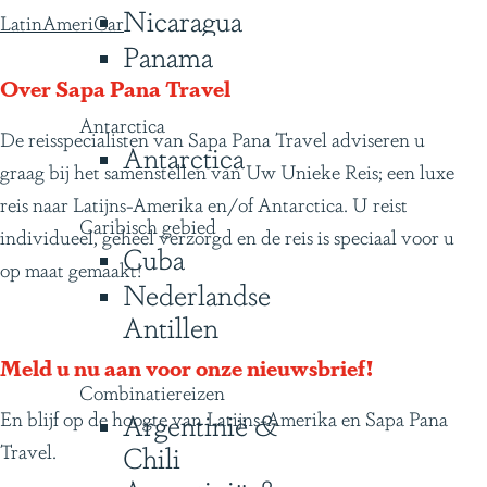
Nicaragua
LatinAmeriCar
Panama
Over Sapa Pana Travel
Antarctica
De reisspecialisten van Sapa Pana Travel adviseren u
Antarctica
graag bij het samenstellen van Uw Unieke Reis; een luxe
reis naar Latijns-Amerika en/of Antarctica. U reist
Caribisch gebied
individueel, geheel verzorgd en de reis is speciaal voor u
Cuba
op maat gemaakt!
Nederlandse
Antillen
Meld u nu aan voor onze nieuwsbrief!
Combinatiereizen
En blijf op de hoogte van Latijns-Amerika en Sapa Pana
Argentinië &
Travel.
Chili