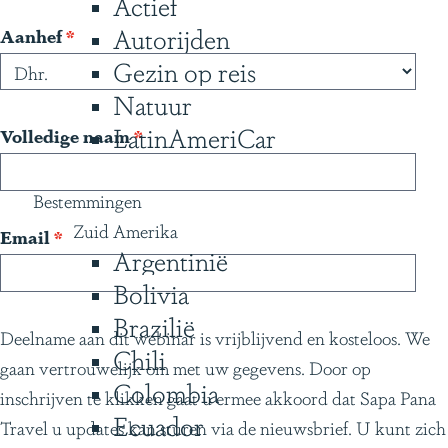
Actief
g
Autorijden
v
Aanhef
*
e
e
Gezin op reis
r
Natuur
p
LatinAmeriCar
v
Volledige naam
*
l
e
i
r
Bestemmingen
c
p
Zuid Amerika
v
Email
*
h
Argentinië
l
e
t
i
Bolivia
r
c
Brazilië
p
Deelname aan dit webinar is vrijblijvend en kosteloos. We
h
Chili
l
gaan vertrouwelijk om met uw gegevens. Door op
t
i
Colombia
inschrijven te klikken gaat u ermee akkoord dat Sapa Pana
c
Ecuador
Travel u updates kan sturen via de nieuwsbrief. U kunt zich
h