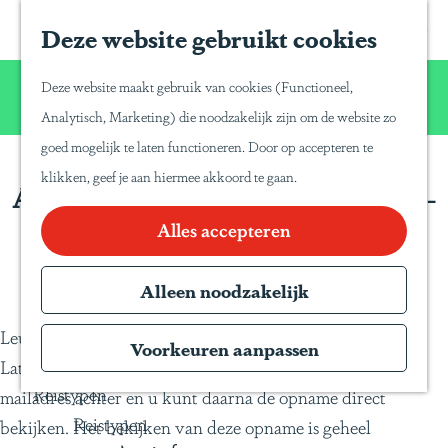
Home
Z
S
Deze website gebruikt cookies
G
Inspiratie
o
a
a
Reisinspiratie
Wij willen u net zo van Latijns-Amerika laten
e
p
Deze website maakt gebruik van cookies (Functioneel,
Blog
n
genieten zoals wij dat zelf doen!
k
a
Analytisch, Marketing) die noodzakelijk zijn om de website zo
Duurzaam reizen
a
e
P
goed mogelijk te laten functioneren. Door op accepteren te
a
Gente Mágica
n
a
klikken, geef je aan hiermee akkoord te gaan.
Aanmelden introductie in Latijns-
r
Inspiratiedagen
n
Amerika
d
Alles accepteren
KLM Holland
a
e
Herald
T
h
Alleen noodzakelijk
Magazine
r
o
Webinars
a
Leuk dat u onze online presentatie; een introductie in
m
Voorkeuren aanpassen
v
Latijns-Amerika wilt bekijken. Laat hieronder uw e-
e
e
Reistypen
mailadres achter en u kunt daarna de opname direct
p
l
Reistypen
bekijken. Het bekijken van deze opname is geheel
a