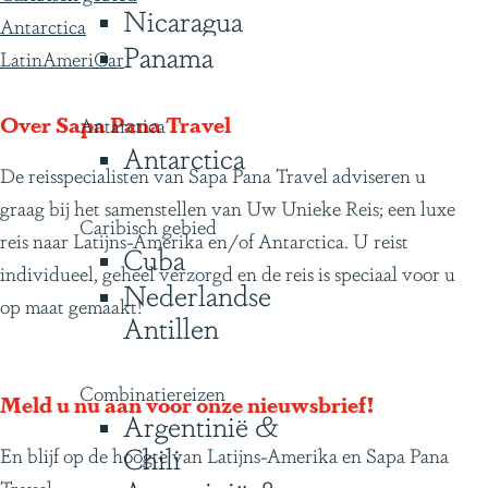
Nicaragua
Antarctica
Panama
LatinAmeriCar
Over Sapa Pana Travel
Antarctica
Antarctica
De reisspecialisten van Sapa Pana Travel adviseren u
graag bij het samenstellen van Uw Unieke Reis; een luxe
Caribisch gebied
reis naar Latijns-Amerika en/of Antarctica. U reist
Cuba
individueel, geheel verzorgd en de reis is speciaal voor u
Nederlandse
op maat gemaakt!
Antillen
Combinatiereizen
Meld u nu aan voor onze nieuwsbrief!
Argentinië &
Chili
En blijf op de hoogte van Latijns-Amerika en Sapa Pana
Travel.