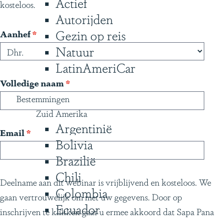
Actief
kosteloos.
g
Autorijden
e
Gezin op reis
v
Aanhef
*
e
Natuur
r
LatinAmeriCar
p
v
Volledige naam
*
l
e
Bestemmingen
i
r
Zuid Amerika
c
Argentinië
p
v
Email
*
h
Bolivia
l
e
t
i
Brazilië
r
c
Chili
p
Deelname aan dit webinar is vrijblijvend en kosteloos. We
h
Colombia
l
gaan vertrouwelijk om met uw gegevens. Door op
t
i
Ecuador
inschrijven te klikken gaat u ermee akkoord dat Sapa Pana