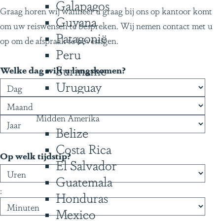
Galapagos
Graag horen wij wanneer u graag bij ons op kantoor komt
h
Guyana
om uw reiswensen te bespreken. Wij nemen contact met u
t
Patagonië
op om de afspraak te bevestigen.
Peru
Suriname
Welke dag wilt u langskomen?
Uruguay
D
M
J
a
a
a
g
a
a
Midden Amerika
Belize
n
r
d
Costa Rica
U
M
Op welk tijdstip?
El Salvador
r
i
Guatemala
e
n
:
Honduras
n
u
Mexico
t