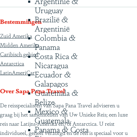
Argentinië &
Uruguay
Brazilië &
Bestemmingen
Argentinië
Zuid Amerika
Colombia &
Midden Amerika
Panama
Caribisch gebied
Costa Rica &
Antarctica
Nicaragua
LatinAmeriCar
Ecuador &
Galapagos
Over Sapa Pana Travel
Guatemala &
Belize
De reisspecialisten van Sapa Pana Travel adviseren u
Mexico &
graag bij het samenstellen van Uw Unieke Reis; een luxe
Guatemala
reis naar Latijns-Amerika en/of Antarctica. U reist
Panama & Costa
individueel, geheel verzorgd en de reis is speciaal voor u