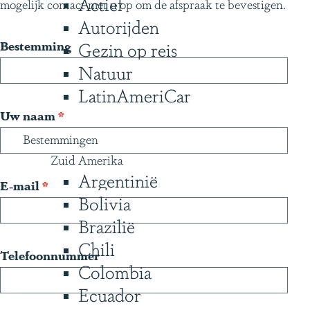
Actief
mogelijk contact met u op om de afspraak te bevestigen.
g
Autorijden
e
Bestemming
Gezin op reis
Natuur
LatinAmeriCar
v
Uw naam
*
e
Bestemmingen
r
Zuid Amerika
Argentinië
p
v
E-mail
*
l
Bolivia
e
i
Brazilië
r
c
Chili
p
Telefoonnummer
h
l
Colombia
t
i
Ecuador
c