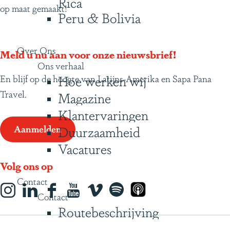
Rica
op maat gemaakt!
Peru & Bolivia
Over Ons
Meld u nu aan voor onze nieuwsbrief!
Ons verhaal
Hoe werken wij
En blijf op de hoogte van Latijns-Amerika en Sapa Pana
Travel.
Magazine
Klantervaringen
Aanmelden
Duurzaamheid
Vacatures
Volg ons op
Contact
I
L
F
Y
s
S
A
Contact
n
i
a
o
o
p
p
Routebeschrijving
s
n
c
u
c
o
p