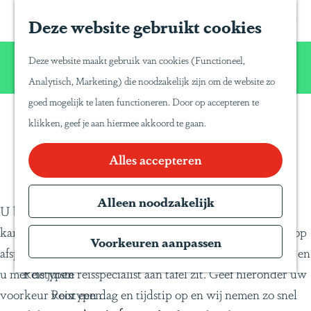
Home
Z
S
Deze website gebruikt cookies
G
Inspiratie
o
a
a
Reisinspiratie
Wij willen u net zo van Latijns-Amerika laten
e
p
Deze website maakt gebruik van cookies (Functioneel,
Blog
n
genieten zoals wij dat zelf doen!
k
a
Analytisch, Marketing) die noodzakelijk zijn om de website zo
Duurzaam reizen
a
e
P
goed mogelijk te laten functioneren. Door op accepteren te
a
Gente Mágica
n
a
klikken, geef je aan hiermee akkoord te gaan.
Afspraak plannen
r
Inspiratiedagen
n
d
Alles accepteren
KLM Holland
a
e
Herald
T
h
Alleen noodzakelijk
Magazine
r
U bent van harte welkom om uw reisplannen bij ons op
o
Webinars
a
kantoor met ons te komen bespreken. Dit doen we graag op
m
Voorkeuren aanpassen
v
afspraak omdat we dan voldoende tijd kunnen inplannen en
e
e
u met de juiste reisspecialist aan tafel zit. Geef hieronder uw
Reistypen
p
l
voorkeur voor een dag en tijdstip op en wij nemen zo snel
Reistypen
a