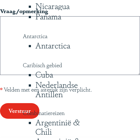
Nicaragua
e
Vraag/opmerking
Panama
n
Antarctica
Antarctica
Caribisch gebied
Cuba
Nederlandse
*
Velden met een asterisk zijn verplicht.
Antillen
Verstuur
Combinatiereizen
Argentinië &
Chili