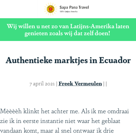
G
a
Wij willen u net zo van Latijns-Amerika laten
n
genieten zoals wij dat zelf doen!
a
a
Authentieke marktjes in Ecuador
r
d
e
7 april 2021
|
Freek Vermeulen
|
|
h
o
m
Mèèèèh klinkt het achter me. Als ik me omdraai
e
zie ik in eerste instantie niet waar het geblaat
p
vandaan komt, maar al snel ontwaar ik drie
a