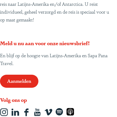
reis naar Latijns-Amerika en/of Antarctica. U reist
individueel, geheel verzorgd en de reis is speciaal voor u
op maat gemaakt!
Meld u nu aan voor onze nieuwsbrief!
En blijf op de hoogte van Latijns-Amerika en Sapa Pana
Travel.
Aanmelden
Volg ons op
I
L
F
Y
s
S
A