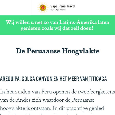
G
a
Wij willen u net zo van Latijns-Amerika laten
n
genieten zoals wij dat zelf doen!
a
a
De Peruaanse Hoogvlakte
r
d
e
h
Arequipa, Colca Canyon en het meer van Titicaca
o
m
In het zuiden van Peru openen de twee bergketens
e
van de Andes zich waardoor de Peruaanse
p
hoogvlakte is ontstaan. In dit prachtige gebied
a