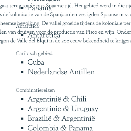
 gaat terug tot de pre-Spaanse tijd. Het gebied werd in die 
Panama
 de kolonisatie van de Spanjaarden vestigden Spaanse mission
eemse bevolking. De vallei groeide tijdens de koloniale peri
Antarctica
len van druiven voor de productie van Pisco en wijn. Onde
Antarctica
gon de Valle del Elqui in de 20e eeuw bekendheid te krijgen 
Caribisch gebied
Cuba
Nederlandse Antillen
Combinatiereizen
Argentinië & Chili
Argentinië & Uruguay
Brazilië & Argentinië
Colombia & Panama