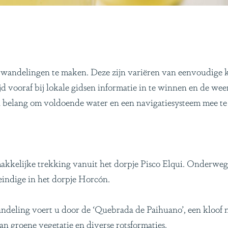
m wandelingen te maken. Deze zijn variëren van eenvoudige k
ijd vooraf bij lokale gidsen informatie in te winnen en de we
n belang om voldoende water en een navigatiesysteem mee t
 makkelijke trekking vanuit het dorpje Pisco Elqui. Onderweg
 eindige in het dorpje Horcón.
ndeling voert u door de ‘Quebrada de Paihuano’, een kloof 
an groene vegetatie en diverse rotsformaties.