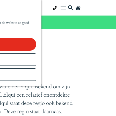
Z
S
o
a
 dat zelf doen!
e
p
m de website zo goed
k
a
e
P
n
a
n
a
T
r
a
Valle del Elqui. Bekend om zijn
v
l Elqui een relatief onontdekte
e
lqui staat deze regio ook bekend
l
 Deze regio staat daarnaast