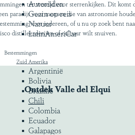
Autorijden
emmingen ter wereld voor sterrenkijken. Dit komt 
Gezin op reis
 een paradijs voor mensen die van astronomie houd
Natuur
bestemming voor iedereen, of u nu op zoek bent naar
LatinAmeriCar
sco distilleerderijen of cultuur wilt snuiven.
Bestemmingen
Zuid Amerika
Argentinië
Bolivia
Ontdek Valle del Elqui
Brazilië
Chili
Colombia
Ecuador
Galapagos