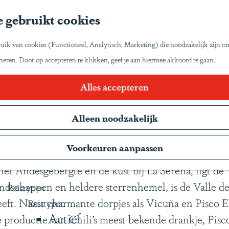
Home
 gebruikt cookies
Inspiratie
Reisinspiratie
et zo van Latijns-Amerika laten genieten zoals wij
uik van cookies (Functioneel, Analytisch, Marketing) die noodzakelijk zijn o
Blog
oneren. Door op accepteren te klikken, geef je aan hiermee akkoord te gaan.
Duurzaam reizen
Gente Mágica
El Valle del Elqui
Alles accepteren
Inspiratiedagen
Alleen noodzakelijk
KLM Holland Herald
Magazine
Voorkeuren aanpassen
Webinars
et Andesgebergte en de kust bij La Serena, ligt de 
landschappen en heldere sterrenhemel, is de Valle de
Reistypen
eft. Naast charmante dorpjes als Vicuña en Pisco E
Reistypen
Actief
roductie van Chili’s meest bekende drankje, Pisco.