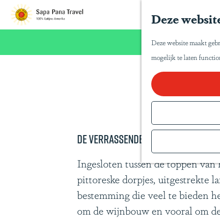
Deze website
G
a
Wij willen u n
Deze website maakt gebr
n
mogelijk te laten functi
a
a
r
d
e
De verrassende Valle del Elqui
h
o
Ingesloten tussen de toppen van h
m
pittoreske dorpjes, uitgestrekte 
e
bestemming die veel te bieden he
p
om de wijnbouw en vooral om de p
a