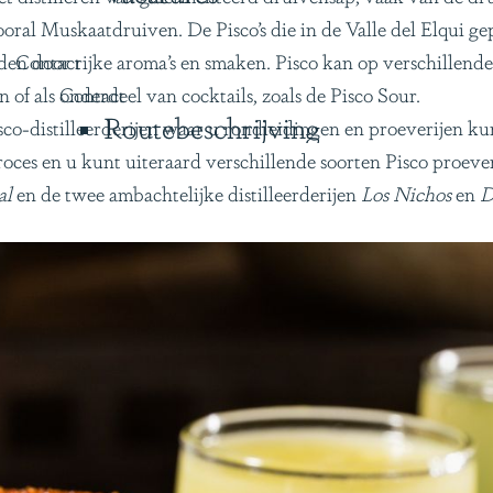
t vooral Muskaatdruiven. De Pisco’s die in de Valle del Elqu
den door rijke aroma’s en smaken. Pisco kan op verschille
Contact
n of als onderdeel van cocktails, zoals de Pisco Sour.
Contact
Routebeschrijving
isco-distilleerderijen waar u rondleidingen en proeverijen k
oces en u kunt uiteraard verschillende soorten Pisco proeven
al
en de twee ambachtelijke distilleerderijen
Los Nichos
en
D