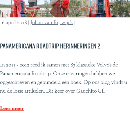
r
e
R
16 april 2018
|
Johan van Rijswijck
|
e
s
o
Panamericana roadtrip herinneringen 2
r
t
P
In 2011 - 2012 reed ik samen met 83 klassieke Volvo’s de
,
a
Panamericana Roadtrip. Onze ervaringen hebben we
S
n
opgeschreven en gebundeld een boek. Op ons blog vindt u
u
a
nu de losse artikelen. Dit keer over Gauchito Gil
r
m
i
e
Lees meer
n
r
a
i