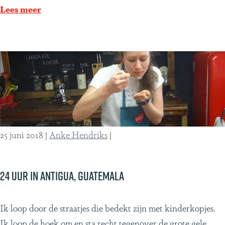
a
Lees meer
y
i
n
5
t
i
p
s
25 juni 2018
|
Anke Hendriks
|
24 uur in Antigua, Guatemala
2
Ik loop door de straatjes die bedekt zijn met kinderkopjes.
4
Ik loop de hoek om en sta recht tegenover de grote gele