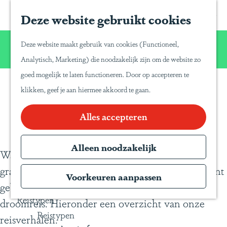
Home
Z
S
Deze website gebruikt cookies
G
Inspiratie
o
a
a
Reisinspiratie
Wij willen u net zo van Latijns-Amerika laten
e
p
Deze website maakt gebruik van cookies (Functioneel,
Blog
n
genieten zoals wij dat zelf doen!
k
a
Analytisch, Marketing) die noodzakelijk zijn om de website zo
Duurzaam reizen
a
e
P
goed mogelijk te laten functioneren. Door op accepteren te
a
Gente Mágica
n
a
klikken, geef je aan hiermee akkoord te gaan.
Blogs
r
Inspiratiedagen
n
d
Alles accepteren
KLM Holland
a
e
Herald
T
h
Alleen noodzakelijk
Magazine
r
Waar u naar toe gaat, zijn wij geweest. Wij delen
o
Webinars
a
graag onze reiservaringen en tips met u, die u kunt
m
Voorkeuren aanpassen
v
gebruiken voor het samenstellen van uw eigen
e
e
Reistypen
droomreis. Hieronder een overzicht van onze
p
l
Reistypen
reisverhalen.
a