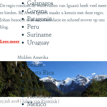
Galapagos
A
De regio rondom de watervallen van Iguazú heeft veel meer
Guyana
w
te bieden. Bij Awasi Iguazú maakt u kennis met deze regio.
Patagonië
a
Johan bezocht deze accommodatie en schreef erover op ons
Peru
s
blog.
Suriname
i
Uruguay
I
Lees meer
g
u
Midden Amerika
a
Belize
z
Costa Rica
ú
El Salvador
:
Guatemala
e
Honduras
e
23 juli 2018
|
Johan van Rijswijck
|
Mexico
n