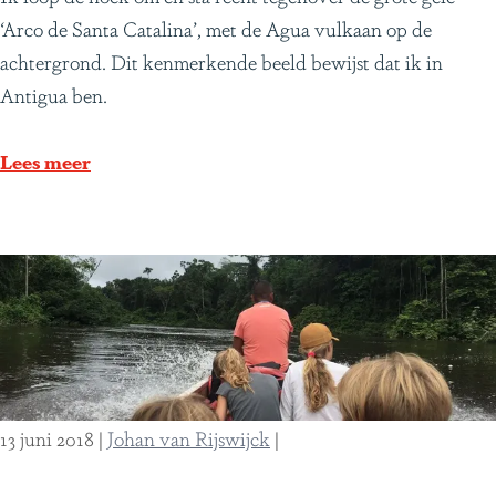
u
‘Arco de Santa Catalina’, met de Agua vulkaan op de
u
achtergrond. Dit kenmerkende beeld bewijst dat ik in
r
Antigua ben.
i
n
Lees meer
A
n
t
i
g
u
a
,
13 juni 2018
|
Johan van Rijswijck
|
G
u