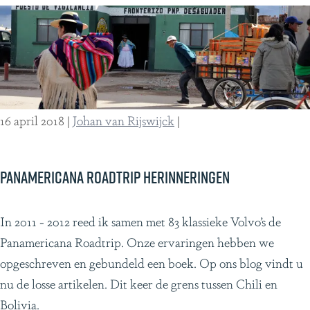
m
c
e
a
n
a
r
o
16 april 2018
|
Johan van Rijswijck
|
a
d
t
Panamericana roadtrip herinneringen
r
i
P
In 2011 - 2012 reed ik samen met 83 klassieke Volvo’s de
p
a
Panamericana Roadtrip. Onze ervaringen hebben we
h
n
opgeschreven en gebundeld een boek. Op ons blog vindt u
e
a
nu de losse artikelen. Dit keer de grens tussen Chili en
r
m
Bolivia.