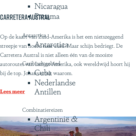
Nicaragua
h
Panama
e
Carretera Austral
e
r
Antarctica
C
Op de kaart van Zuid-Amerika is het een nietszeggend
Antarctica
l
a
streepje van noord naar zuid. Maar schijn bedriegt. De
i
r
Carretera Austral is niet alleen één van de mooiste
j
Caribisch gebied
r
autoroutes van Latijns-Amerika, ook wereldwijd hoort hij
Cuba
k
e
bij de top. Johanvertelt waarom.
v
Nederlandse
t
e
Antillen
e
Lees meer
r
r
b
a
Combinatiereizen
l
Argentinië &
A
i
Chili
u
j