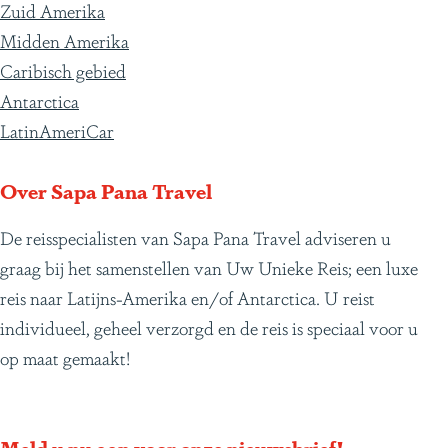
r
r
r
r
r
r
r
g
r
r
n
Zuid Amerika
d
p
p
p
p
p
p
e
p
d
o
Midden Amerika
e
a
a
a
a
a
a
p
a
e
n
Caribisch gebied
v
g
g
g
g
g
g
a
g
v
o
Antarctica
o
i
i
i
i
i
i
g
i
o
n
LatinAmeriCar
r
n
n
n
n
n
n
i
n
l
t
i
a
a
a
a
a
a
n
a
g
d
Over Sapa Pana Travel
g
a
e
e
De reisspecialisten van Sapa Pana Travel adviseren u
e
n
k
graag bij het samenstellen van Uw Unieke Reis; een luxe
p
d
t
reis naar Latijns-Amerika en/of Antarctica. U reist
a
e
s
individueel, geheel verzorgd en de reis is speciaal voor u
g
p
t
op maat gemaakt!
i
a
u
n
g
k
a
i
j
Meld u nu aan voor onze nieuwsbrief!