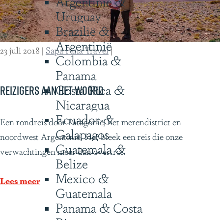
Argentinië &
s
f
Uruguay
t
Brazilië &
r
Argentinië
a
23 juli 2018
|
Sapa Pana Travel
|
Colombia &
l
Panama
Costa Rica &
Reizigers aan het woord
Nicaragua
Ecuador &
R
Een rondreis door Patagonië, het merendistrict en
Galapagos
e
noordwest Argentinië. Het bleek een reis die onze
Guatemala &
i
verwachtingen meer dan overtrof.
Belize
z
Mexico &
i
Lees meer
Guatemala
g
Panama & Costa
e