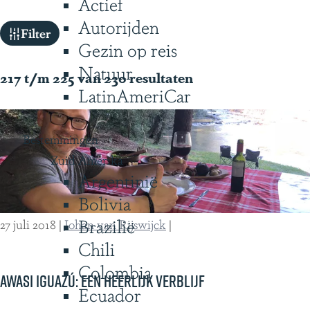
Actief
g
Autorijden
W
e
Filter
Gezin op reis
a
Natuur
t
217 t/m 225 van 230 resultaten
LatinAmeriCar
z
o
Bestemmingen
e
Zuid Amerika
k
Argentinië
j
Bolivia
e
Brazilië
27 juli 2018
|
Johan van Rijswijck
|
?
Chili
Colombia
Awasi Iguazú: een heerlijk verblijf
Ecuador