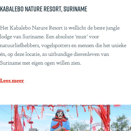
a
Kabalebo Nature Resort, Suriname
t
e
K
Het Kabalebo Nature Resort is wellicht de beste jungle
m
a
lodge van Suriname. Een absolute 'must' voor
a
b
natuurliefhebbers, vogelspotters en mensen die het unieke
l
a
én, op deze locatie, zo uitbundige dierenleven van
a
l
Suriname met eigen ogen willen zien.
e
b
Lees meer
o
N
a
t
u