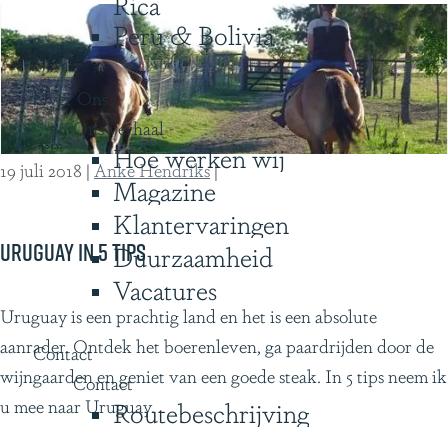
Rica
r
Peru & Bolivia
s
a
Over Ons
a
Ons verhaal
n
Hoe werken wij
h
19 juli 2018
|
Anke Hendriks
|
Magazine
e
Klantervaringen
t
w
Uruguay in 5 tips
Duurzaamheid
o
Vacatures
o
U
Uruguay is een prachtig land en het is een absolute
r
r
aanrader. Ontdek het boerenleven, ga paardrijden door de
Contact
d
u
wijngaarden en geniet van een goede steak. In 5 tips neem ik
Contact
g
u mee naar Uruguay.
Routebeschrijving
u